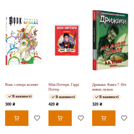
Вовк і семеро козенят
Міні-Поттери. Гаррі
Дрижаки. Книга 7. Ніч
Поттер
живих ляльок
В наявності
В наявності
В наявності
300 ₴
420 ₴
320 ₴