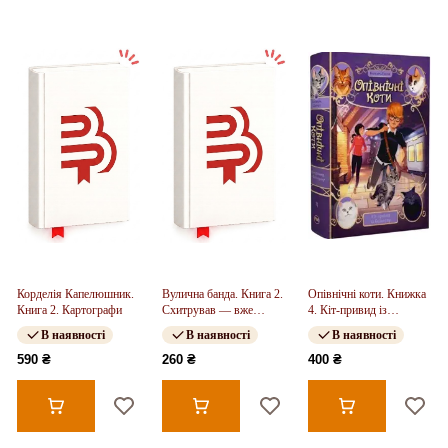
Корделія Капелюшник.
Вулична банда. Книга 2.
Опівнічні коти. Книжка
Книга 2. Картографи
Схитрував — вже
4. Кіт-привид із
майже переміг!
Бейкерлу
В наявності
В наявності
В наявності
590 ₴
260 ₴
400 ₴