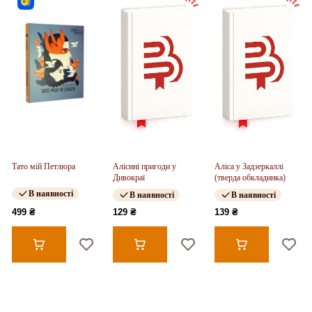
Тато мій Петлюра
Алісині пригоди у
Аліса у Задзеркаллі
Дивокраї
(тверда обкладинка)
В наявності
В наявності
В наявності
499 ₴
129 ₴
139 ₴