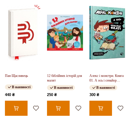
Пан Щасливець
12 біблійних історій для
Алекс і монстри. Книга
малят
01. А ось і сеньйор
Флат!
В наявності
В наявності
В наявності
440 ₴
250 ₴
300 ₴