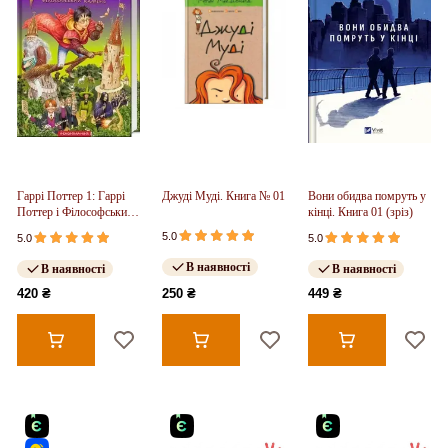
Гаррі Поттер 1: Гаррі
Джуді Муді. Книга № 01
Вони обидва помруть у
Поттер і Філософський
кінці. Книга 01 (зріз)
камінь
5.0
5.0
5.0
В наявності
В наявності
В наявності
420 ₴
250 ₴
449 ₴