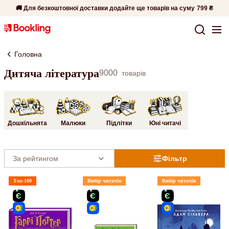
🚚 Для безкоштовної доставки додайте ще товарів на суму
799 ₴
Головна
Дитяча література
9000
товарів
Дошкільнята
Малюки
Підлітки
Юні читачі
Фільтр
Топ-100
Вибір читачів
Вибір читачів