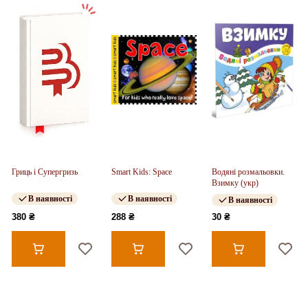
Гриць і Супергризь
Smart Kids: Space
Водяні розмальовки.
Взимку (укр)
В наявності
В наявності
В наявності
380 ₴
288 ₴
30 ₴