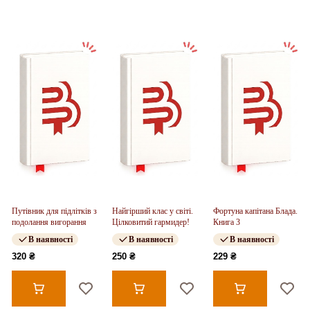
Путівник для підлітків з
Найгірший клас у світі.
Фортуна капітана Блада.
подолання вигорання
Цілковитий гармидер!
Книга 3
В наявності
В наявності
В наявності
320 ₴
250 ₴
229 ₴