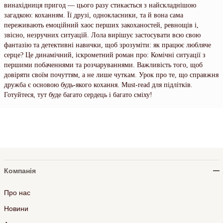
винахідниця пригод — цього разу стикається з найскладнішою
загадкою: коханням. Її друзі, однокласники, та й вона сама
переживають емоційний хаос перших закоханостей, ревнощів і,
звісно, незручних ситуацій. Лола вирішує застосувати всю свою
фантазію та детективні навички, щоб зрозуміти: як працює любляче
серце? Це динамічний, іскрометний роман про: Комічні ситуації з
першими побаченнями та розчаруваннями. Важливість того, щоб
довіряти своїм почуттям, а не лише чуткам. Урок про те, що справжня
дружба є основою будь-якого кохання. Must-read для підлітків.
Готуйтеся, тут буде багато сердець і багато сміху!
Компанія
Про нас
Новини