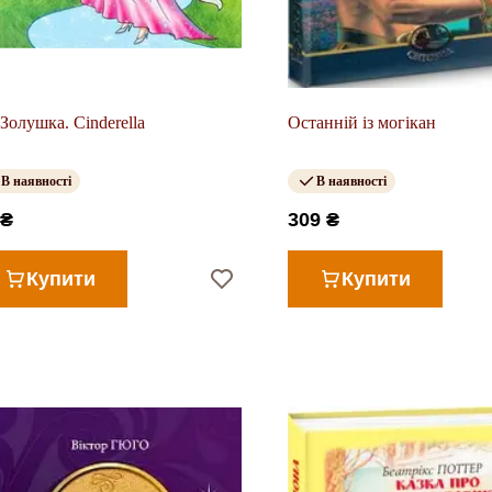
Золушка. Cinderella
Останній із могікан
В наявності
В наявності
 ₴
309 ₴
Купити
Купити