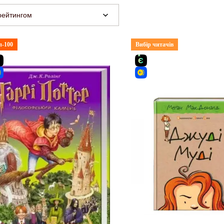
рейтингом
п-100
Вибір читачів