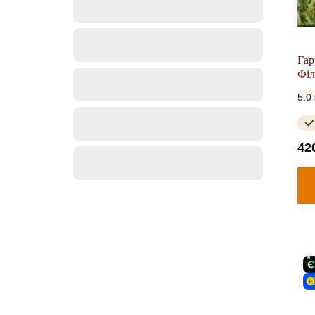
Гар
Філ
5.0
42