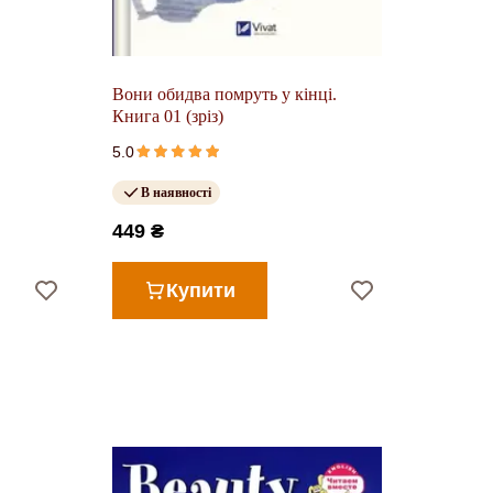
Вони обидва помруть у кінці.
Книга 01 (зріз)
5.0
В наявності
449 ₴
Купити