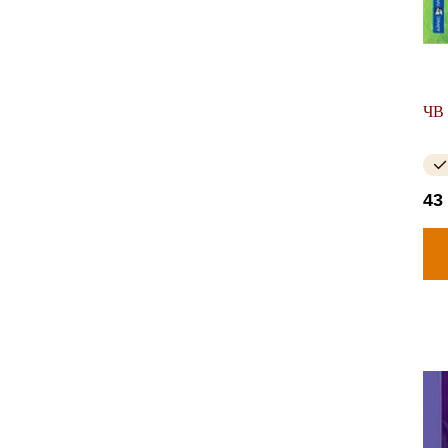
ЧВ 
43