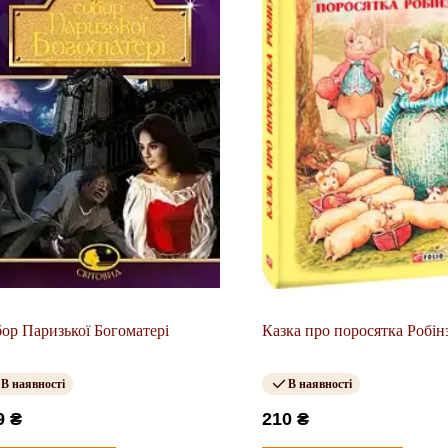
ор Паризької Богоматері
Казка про поросятка Робін
В наявності
В наявності
9 ₴
210 ₴