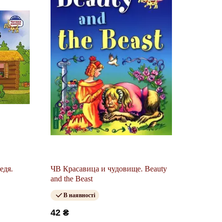
едя.
ЧВ Красавица и чудовище. Beauty
and the Beast
В наявності
42 ₴