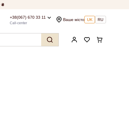
 ₴
+38(067) 670 33 11
Ваше місто
UK
RU
Call-center