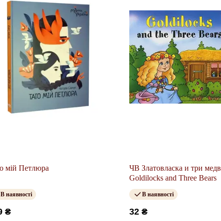
о мій Петлюра
ЧВ Златовласка и три медв
Goldilocks and Three Bears
В наявності
В наявності
9 ₴
32 ₴