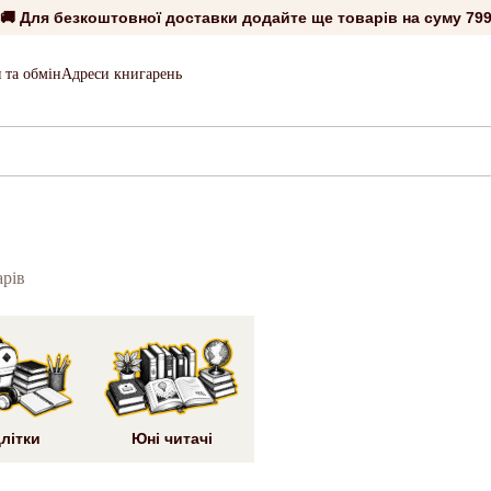
🚚 Для безкоштовної доставки додайте ще товарів на суму
799
 та обмін
Адреси книгарень
арів
літки
Юні читачі