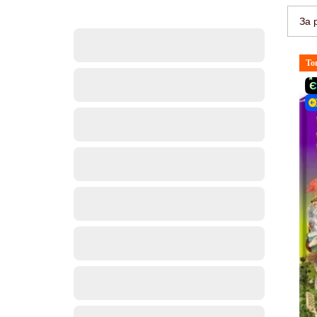
За 
То