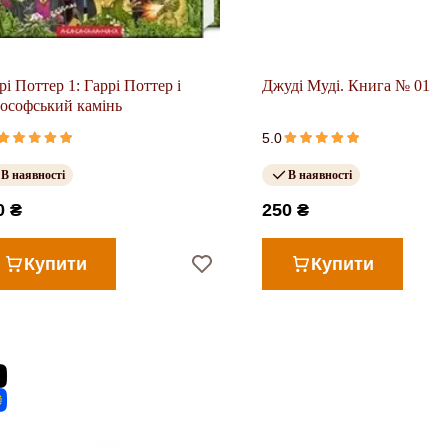
рі Поттер 1: Гаррі Поттер і
Джуді Муді. Книга № 01
ософський камінь
5.0
В наявності
В наявності
0 ₴
250 ₴
Купити
Купити