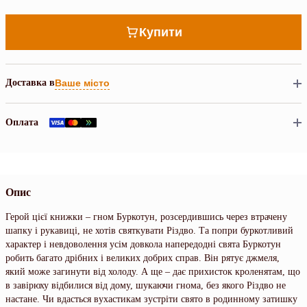
Купити
Доставка в
Ваше місто
Оплата
Опис
Герой цієї книжки – гном Буркотун, розсердившись через втрачену
шапку і рукавиці, не хотів святкувати Різдво. Та попри буркотливий
характер і невдоволення усім довкола напередодні свята Буркотун
робить багато дрібних і великих добрих справ. Він рятує джмеля,
який може загинути від холоду. А ще – дає прихисток кроленятам, що
в завірюху відбилися від дому, шукаючи гнома, без якого Різдво не
настане. Чи вдасться вухастикам зустріти свято в родинному затишку