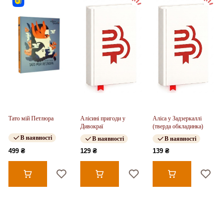
Тато мій Петлюра
Алісині пригоди у
Аліса у Задзеркаллі
Дивокраї
(тверда обкладинка)
В наявності
В наявності
В наявності
499 ₴
129 ₴
139 ₴