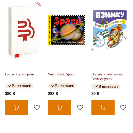
Гриць і Супергризь
Smart Kids: Space
Водяні розмальовки.
Взимку (укр)
В наявності
В наявності
В наявності
380 ₴
288 ₴
30 ₴