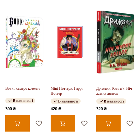
Вовк і семеро козенят
Міні-Поттери. Гаррі
Дрижаки. Книга 7. Ніч
Поттер
живих ляльок
В наявності
В наявності
В наявності
300 ₴
420 ₴
320 ₴