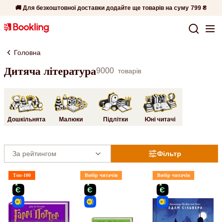
🚚 Для безкоштовної доставки додайте ще товарів на суму
799 ₴
Головна
Дитяча література
9000
товарів
Дошкільнята
Малюки
Підлітки
Юні читачі
Фільтр
Топ-100
Вибір читачів
Вибір читачів