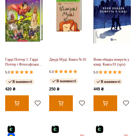
Гаррі Поттер 1: Гаррі
Джуді Муді. Книга № 01
Вони обидва помруть у
Поттер і Філософський
кінці. Книга 01 (зріз)
камінь
5.0
5.0
5.0
В наявності
В наявності
В наявності
420 ₴
250 ₴
449 ₴