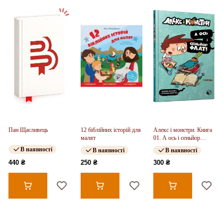
Пан Щасливець
12 біблійних історій для
Алекс і монстри. Книга
малят
01. А ось і сеньйор
Флат!
В наявності
В наявності
В наявності
440 ₴
250 ₴
300 ₴