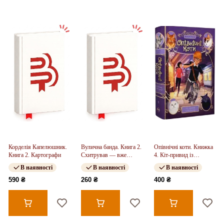
Корделія Капелюшник.
Вулична банда. Книга 2.
Опівнічні коти. Книжка
Книга 2. Картографи
Схитрував — вже
4. Кіт-привид із
майже переміг!
Бейкерлу
В наявності
В наявності
В наявності
590 ₴
260 ₴
400 ₴