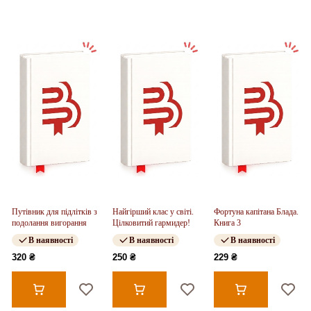
Путівник для підлітків з
Найгірший клас у світі.
Фортуна капітана Блада.
подолання вигорання
Цілковитий гармидер!
Книга 3
В наявності
В наявності
В наявності
320 ₴
250 ₴
229 ₴