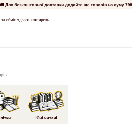
🚚 Для безкоштовної доставки додайте ще товарів на суму
799
 та обмін
Адреси книгарень
арів
літки
Юні читачі