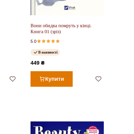
Вони обидва помруть у кінці.
Книга 01 (зріз)
5.0
В наявності
449 ₴
Купити