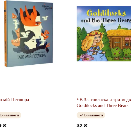
о мій Петлюра
ЧВ Златовласка и три медв
Goldilocks and Three Bears
В наявності
В наявності
9 ₴
32 ₴