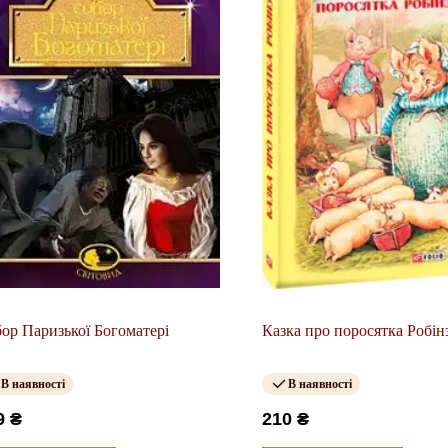
ор Паризької Богоматері
Казка про поросятка Робін
В наявності
В наявності
9 ₴
210 ₴