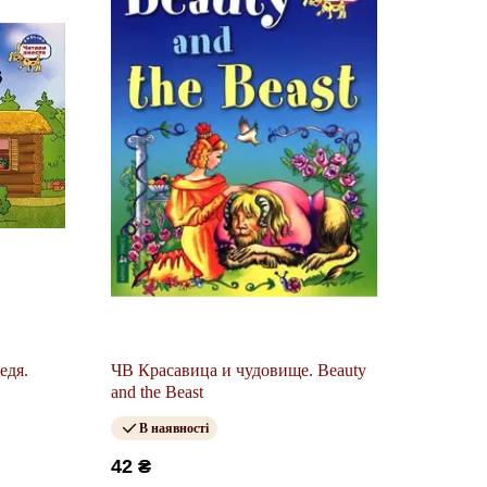
едя.
ЧВ Красавица и чудовище. Beauty
and the Beast
В наявності
42 ₴