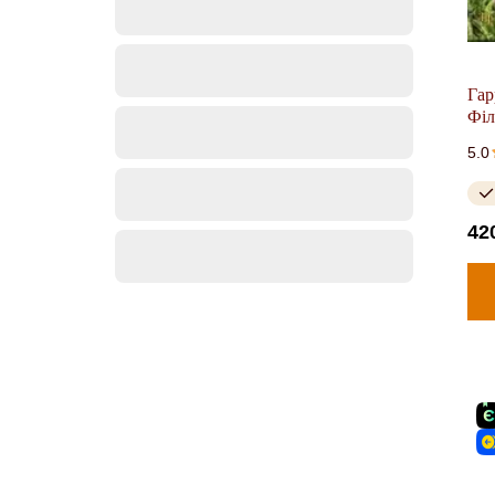
Гар
Філ
5.0
42