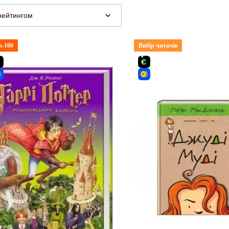
рейтингом
п-100
Вибір читачів