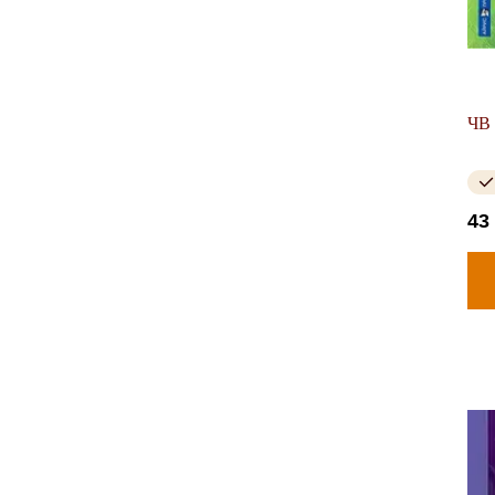
ЧВ 
43