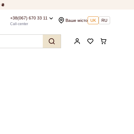
 ₴
+38(067) 670 33 11
Ваше місто
UK
RU
Call-center