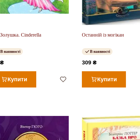
Золушка. Cinderella
Останній із могікан
В наявності
В наявності
 ₴
309 ₴
Купити
Купити