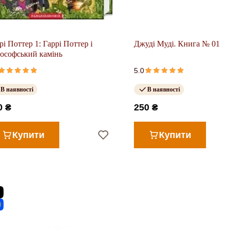
рі Поттер 1: Гаррі Поттер і
Джуді Муді. Книга № 01
ософський камінь
5.0
В наявності
В наявності
0 ₴
250 ₴
Купити
Купити