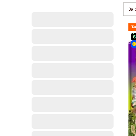
За 
То