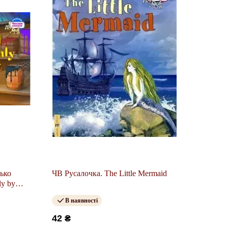
лько
ЧВ Русалочка. The Little Mermaid
ly by
В наявності
42 ₴