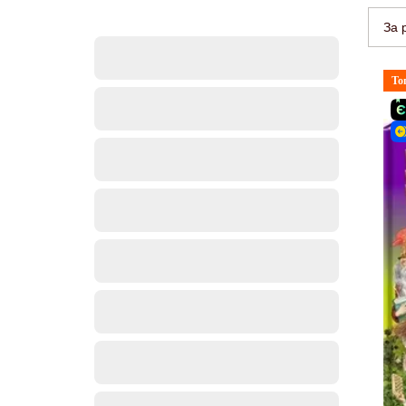
За 
То