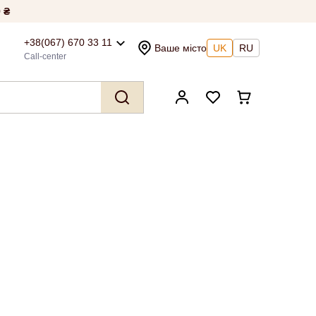
 ₴
+38(067) 670 33 11
Ваше місто
UK
RU
Call-center