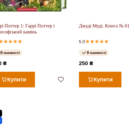
рі Поттер 1: Гаррі Поттер і
Джуді Муді. Книга № 01
ософський камінь
5.0
В наявності
В наявності
0 ₴
250 ₴
Купити
Купити