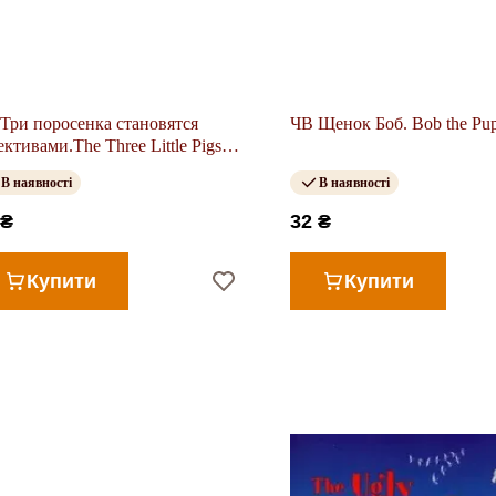
Три поросенка становятся
ЧВ Щенок Боб. Bob the Pu
ективами.The Three Little Pigs
e Detectives
В наявності
В наявності
 ₴
32 ₴
Купити
Купити