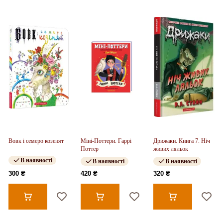
Вовк і семеро козенят
Міні-Поттери. Гаррі
Дрижаки. Книга 7. Ніч
Поттер
живих ляльок
В наявності
В наявності
В наявності
300 ₴
420 ₴
320 ₴