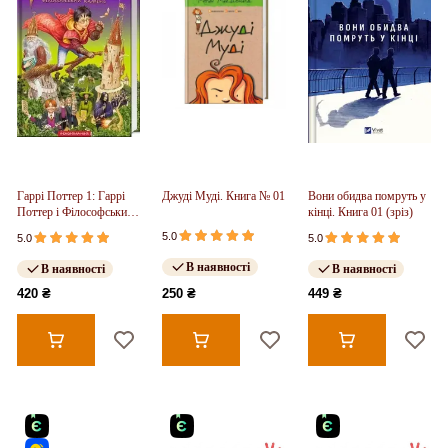
Гаррі Поттер 1: Гаррі
Джуді Муді. Книга № 01
Вони обидва помруть у
Поттер і Філософський
кінці. Книга 01 (зріз)
камінь
5.0
5.0
5.0
В наявності
В наявності
В наявності
420 ₴
250 ₴
449 ₴