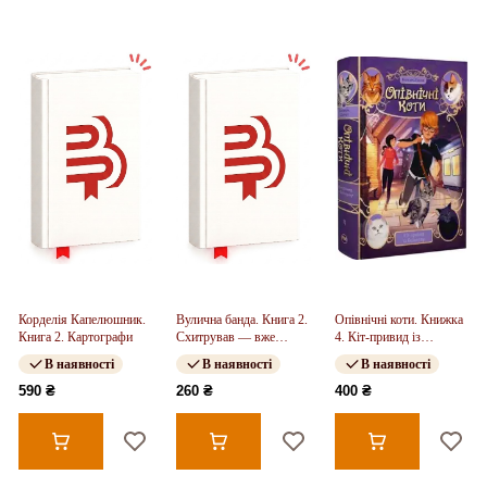
Корделія Капелюшник.
Вулична банда. Книга 2.
Опівнічні коти. Книжка
Книга 2. Картографи
Схитрував — вже
4. Кіт-привид із
майже переміг!
Бейкерлу
В наявності
В наявності
В наявності
590 ₴
260 ₴
400 ₴