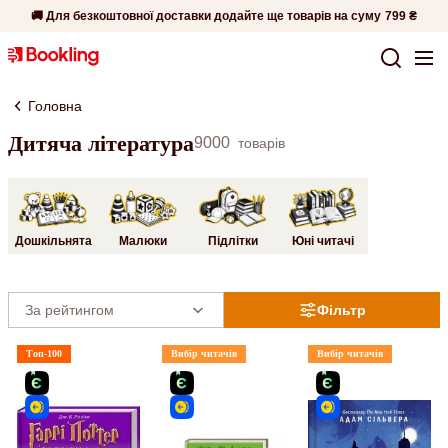
🚚 Для безкоштовної доставки додайте ще товарів на суму
799 ₴
Головна
Дитяча література
9000
товарів
Дошкільнята
Малюки
Підлітки
Юні читачі
Фільтр
Топ-100
Вибір читачів
Вибір читачів