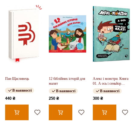
Пан Щасливець
12 біблійних історій для
Алекс і монстри. Книга
малят
01. А ось і сеньйор
Флат!
В наявності
В наявності
В наявності
440 ₴
250 ₴
300 ₴