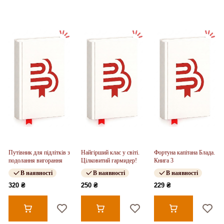
Путівник для підлітків з
Найгірший клас у світі.
Фортуна капітана Блада.
подолання вигорання
Цілковитий гармидер!
Книга 3
В наявності
В наявності
В наявності
320 ₴
250 ₴
229 ₴