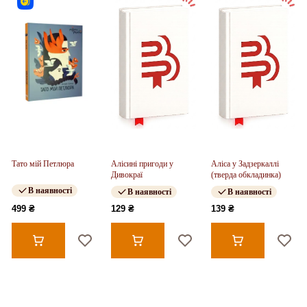
Тато мій Петлюра
Алісині пригоди у
Аліса у Задзеркаллі
Дивокраї
(тверда обкладинка)
В наявності
В наявності
В наявності
499 ₴
129 ₴
139 ₴