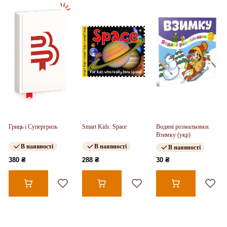
Гриць і Супергризь
Smart Kids: Space
Водяні розмальовки.
Взимку (укр)
В наявності
В наявності
В наявності
380 ₴
288 ₴
30 ₴