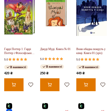
Гаррі Поттер 1: Гаррі
Джуді Муді. Книга № 01
Вони обидва помруть у
Поттер і Філософський
кінці. Книга 01 (зріз)
камінь
5.0
5.0
5.0
В наявності
В наявності
В наявності
420 ₴
250 ₴
449 ₴