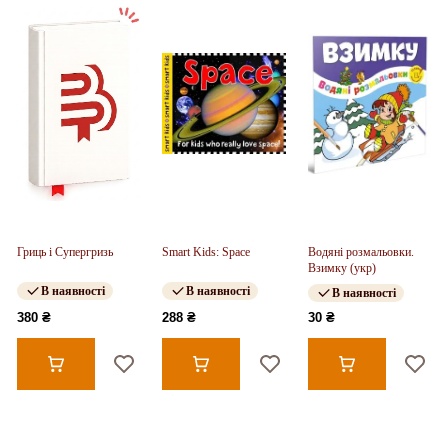
Гриць і Супергризь
Smart Kids: Space
Водяні розмальовки.
Взимку (укр)
В наявності
В наявності
В наявності
380 ₴
288 ₴
30 ₴