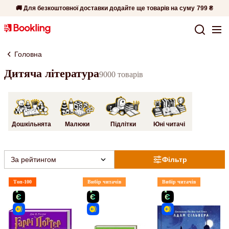
🚚 Для безкоштовної доставки додайте ще товарів на суму
799 ₴
Головна
Дитяча література
9000 товарів
Дошкільнята
Малюки
Підлітки
Юні читачі
За рейтингом
Фільтр
Топ-100
Вибір читачів
Вибір читачів