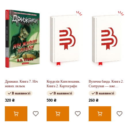
Дрижаки. Книга 7. Ніч
Корделія Капелюшник.
Вулична банда. Книга 2.
живих ляльок
Книга 2. Картографи
Схитрував — вже
майже переміг!
В наявності
В наявності
В наявності
320 ₴
590 ₴
260 ₴