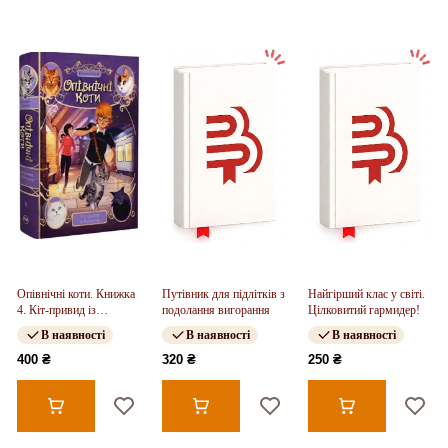
Опівнічні коти. Книжка
Путівник для підлітків з
Найгірший клас у світі.
4. Кіт-привид із
подолання вигорання
Цілковитий гармидер!
Бейкерлу
В наявності
В наявності
В наявності
400 ₴
320 ₴
250 ₴