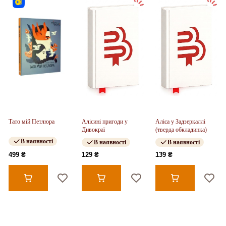
Тато мій Петлюра
Алісині пригоди у
Аліса у Задзеркаллі
Дивокраї
(тверда обкладинка)
В наявності
В наявності
В наявності
499 ₴
129 ₴
139 ₴