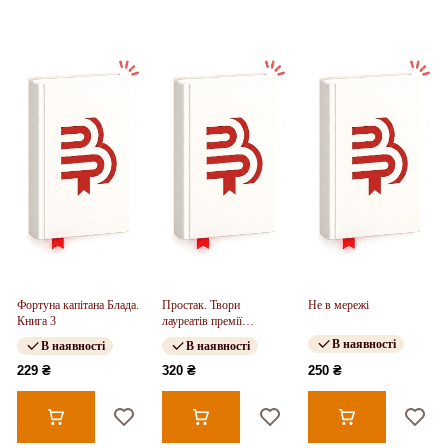
Фортуна капітана Блада.
Простак. Твори
Не в мережі
Книга 3
лауреатів премії
Андерсена (у)(320)
В наявності
В наявності
В наявності
229 ₴
320 ₴
250 ₴