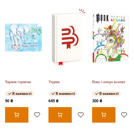
Чарівне горнятко
Ундина
Вовк і семеро козенят
В наявності
В наявності
В наявності
90 ₴
649 ₴
300 ₴