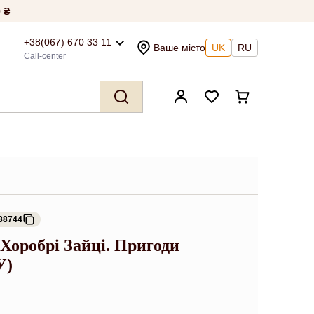
 ₴
+38(067) 670 33 11
Ваше місто
UK
RU
Call-center
88744
 Хоробрі Зайці. Пригоди
У)