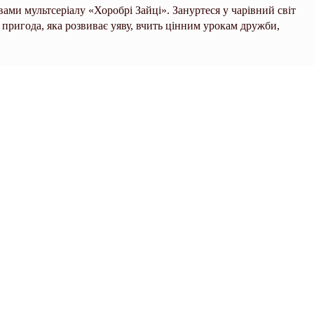
ивами мультсеріалу «Хоробрі Зайці». Зануртеся у чарівний світ
пригода, яка розвиває уяву, вчить цінним урокам дружби,