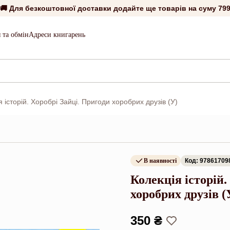
🚚 Для безкоштовної доставки додайте ще товарів на суму
799
 та обмін
Адреси книгарень
я історій. Хоробрі Зайці. Пригоди хоробрих друзів (У)
В наявності
Код: 97861709
Колекція історій.
хоробрих друзів (
350 ₴