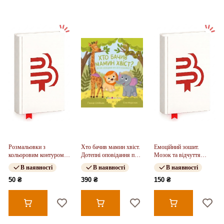
Розмальовки з
Хто бачив мамин хвіст.
Емоційний зошит.
кольоровим контуром.
Дотепні оповідання про
Мозок та відчуття
Цифри. Розмальовки.
силу особливостей (у)
(Укр)
В наявності
В наявності
В наявності
Віршики. Завдання
(Укр)
50 ₴
390 ₴
150 ₴