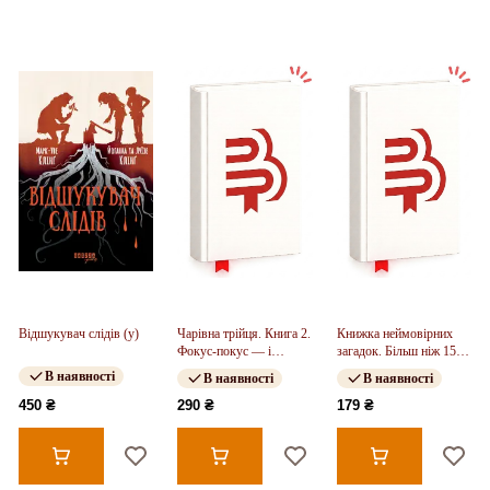
Відшукувач слідів (у)
Чарівна трійця. Книга 2.
Книжка неймовірних
Фокус-покус — і
загадок. Більш ніж 150
жодної сварки! (у)
головоломок для дітей
В наявності
В наявності
В наявності
та всієї родини
450 ₴
290 ₴
179 ₴