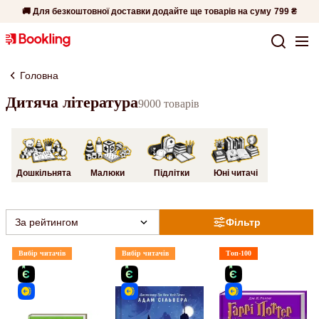
🚚 Для безкоштовної доставки додайте ще товарів на суму
799 ₴
Головна
Дитяча література
9000 товарів
Дошкільнята
Малюки
Підлітки
Юні читачі
За рейтингом
Фільтр
Вибір читачів
Вибір читачів
Топ-100