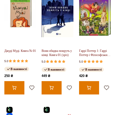
Джуді Муді. Книга № 01
Вони обидва помруть у
Гаррі Поттер 1: Гаррі
кінці. Книга 01 (зріз)
Поттер і Філософський
камінь
5.0
5.0
5.0
В наявності
В наявності
В наявності
250 ₴
449 ₴
420 ₴