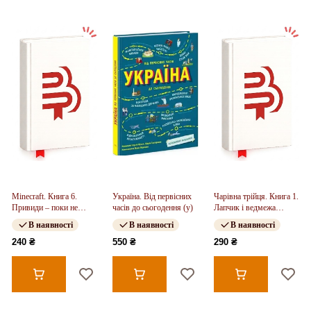
Minecraft. Книга 6.
Україна. Від первісних
Чарівна трійця. Книга 1.
Привиди – поки не
часів до сьогодення (у)
Лапчик і ведмежа
засвистить свиня!
відвага (у)
В наявності
В наявності
В наявності
240 ₴
550 ₴
290 ₴