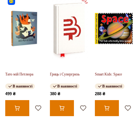
Тато мій Петлюра
Гриць і Супергризь
Smart Kids: Space
В наявності
В наявності
В наявності
499 ₴
380 ₴
288 ₴