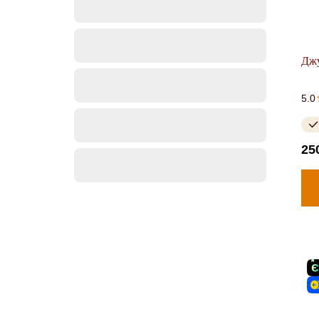
Джу
5.0
25