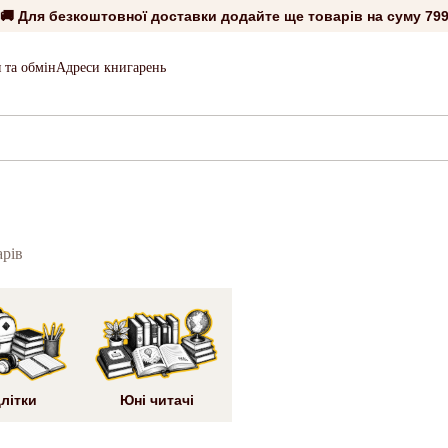
🚚 Для безкоштовної доставки додайте ще товарів на суму
799
 та обмін
Адреси книгарень
арів
літки
Юні читачі