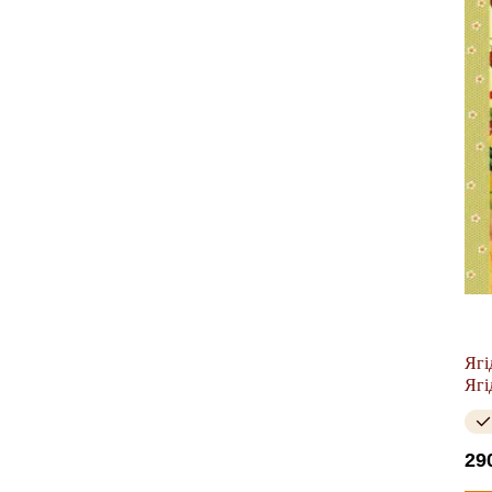
Ягі
Ягі
29