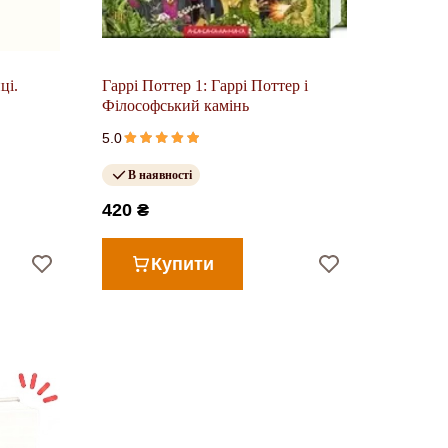
ці.
Гаррі Поттер 1: Гаррі Поттер і
Філософський камінь
5.0
В наявності
420 ₴
Купити