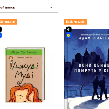
рейтингом
бір читачів
Вибір читачів