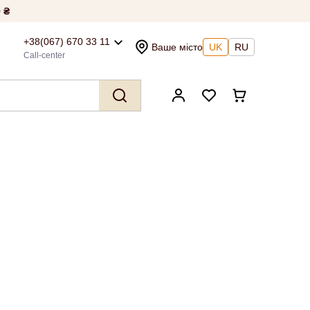
 ₴
+38(067) 670 33 11
Ваше місто
UK
RU
Call-center