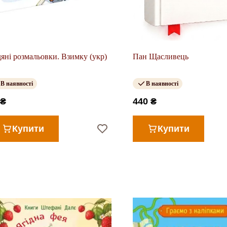
яні розмальовки. Взимку (укр)
Пан Щасливець
В наявності
В наявності
 ₴
440 ₴
Купити
Купити