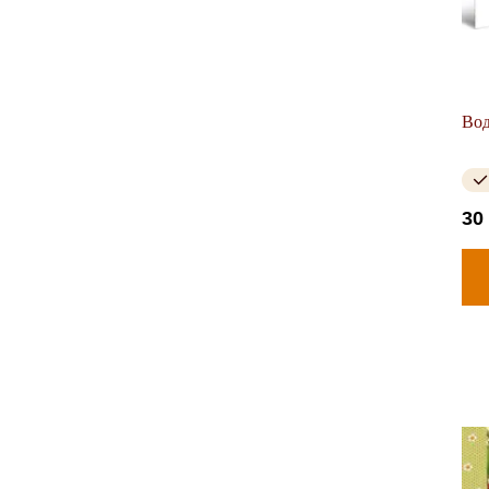
Вод
30