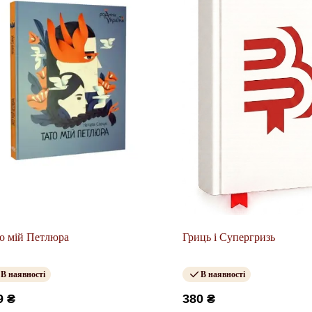
о мій Петлюра
Гриць і Супергризь
В наявності
В наявності
9 ₴
380 ₴