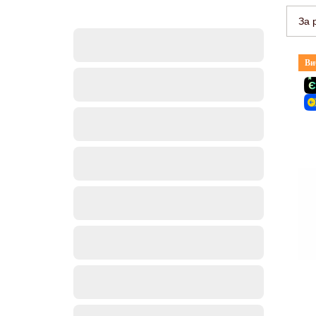
За 
Ви