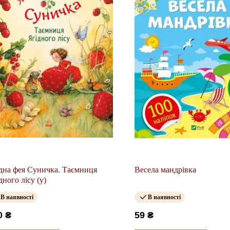
дна фея Суничка. Таємниця
Весела мандрівка
дного лісу (у)
В наявності
В наявності
0 ₴
59 ₴