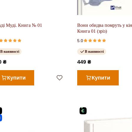
ді Муді. Книга № 01
Вони обидва помруть у кін
Книга 01 (зріз)
5.0
В наявності
В наявності
0 ₴
449 ₴
Купити
Купити