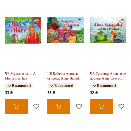
ЧВ Мужик и заяц. A
ЧВ Бабочка Алина в
ЧВ Гусеница Алина и ее
Man and a Hare
огороде. Aline-Butterfly
друзья. Aline-Caterpillar
in the Garden
and Her Friends
В наявності
В наявності
В наявності
33 ₴
33 ₴
32 ₴