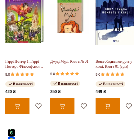
Гаррі Поттер 1: Гаррі
Джуді Муді. Книга № 01
Вони обидва помруть у
Поттер і Філософський
кінці. Книга 01 (зріз)
камінь
5.0
5.0
5.0
В наявності
В наявності
В наявності
420 ₴
250 ₴
449 ₴