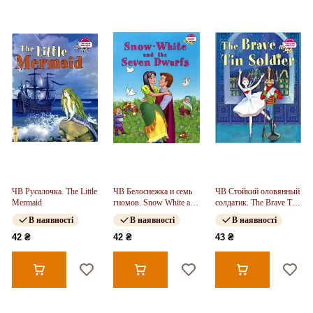
ЧВ Русалочка. The Little
ЧВ Белоснежка и семь
ЧВ Стойкий оловянный
Mermaid
гномов. Snow White and
солдатик. The Brave Tin
the Seven Dwarfs
Soldier
В наявності
В наявності
В наявності
42 ₴
42 ₴
43 ₴