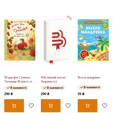
Ягідна фея Суничка.
Мій перший поп-ап.
Весела мандрівка
Таємниця Ягідного лісу
Тваринки (у)
(у)
В наявності
В наявності
В наявності
290 ₴
290 ₴
59 ₴