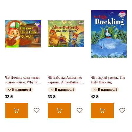
ЧВ Почему сова летает
ЧВ Бабочка Алина и ее
ЧВ Гадкий утенок. The
только ночью. Why the
картина. Aline-Butterfly
Ugly Duckling
owl flies only by night
and Her Picture
В наявності
В наявності
В наявності
32 ₴
33 ₴
42 ₴