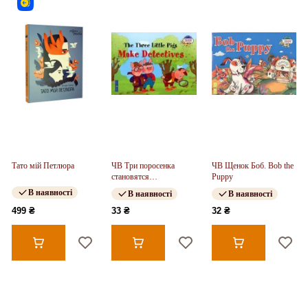
Тато мій Петлюра
ЧВ Три поросенка
ЧВ Щенок Боб. Bob the
становятся
Puppy
детективами.The Three
В наявності
В наявності
В наявності
Little Pigs Make
Detectives
499 ₴
33 ₴
32 ₴