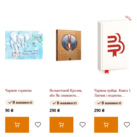
Чарівне горнятко
Вельветовий Кролик,
Чарівна трійця. Книга 1.
або Як оживають
Лапчик і ведмежа
іграшки
відвага (у)
В наявності
В наявності
В наявності
90 ₴
290 ₴
290 ₴