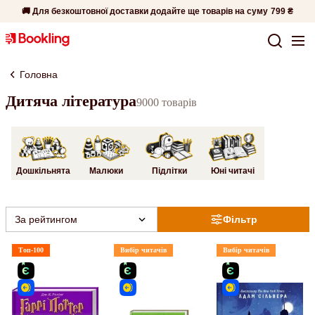
🚚 Для безкоштовної доставки додайте ще товарів на суму
799 ₴
Головна
Дитяча література
9000 товарів
Дошкільнята
Малюки
Підлітки
Юні читачі
За рейтингом
Фільтр
Топ-100
Вибір читачів
Вибір читачів