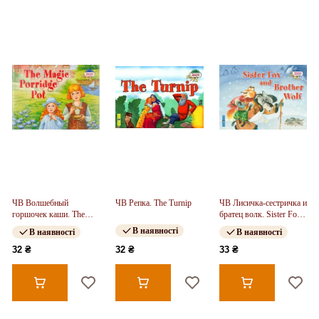
ЧВ Волшебный
ЧВ Репка. The Turnip
ЧВ Лисичка-сестричка и
горшочек каши. The
братец волк. Sister Fox
Magic Porridge Pot
and Brother Wolf
В наявності
В наявності
В наявності
32 ₴
32 ₴
33 ₴