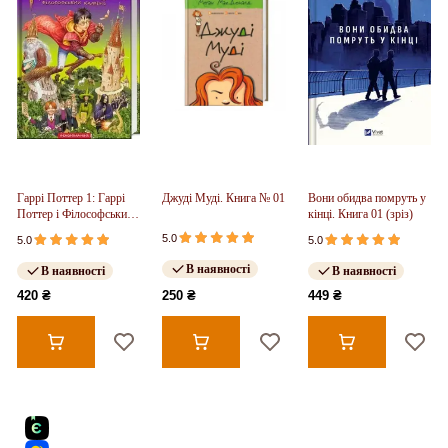
Гаррі Поттер 1: Гаррі
Джуді Муді. Книга № 01
Вони обидва помруть у
Поттер і Філософський
кінці. Книга 01 (зріз)
камінь
5.0
5.0
5.0
В наявності
В наявності
В наявності
420 ₴
250 ₴
449 ₴