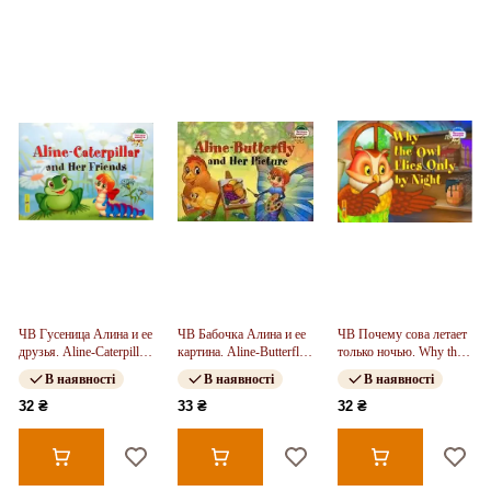
ЧВ Гусеница Алина и ее
ЧВ Бабочка Алина и ее
ЧВ Почему сова летает
друзья. Aline-Caterpillar
картина. Aline-Butterfly
только ночью. Why the
and Her Friends
and Her Picture
owl flies only by night
В наявності
В наявності
В наявності
32 ₴
33 ₴
32 ₴