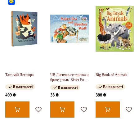
Тато мій Петлюра
ЧВ Лисичка-сестричка и
Big Book of Animals
братец волк. Sister Fox
and Brother Wolf
В наявності
В наявності
В наявності
499 ₴
33 ₴
388 ₴