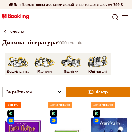
🚚 Для безкоштовної доставки додайте ще товарів на суму
799 ₴
Головна
Дитяча література
9000 товарів
Дошкільнята
Малюки
Підлітки
Юні читачі
За рейтингом
Фільтр
Топ-100
Вибір читачів
Вибір читачів