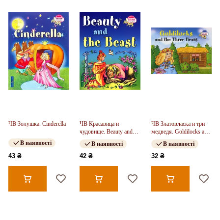
ЧВ Золушка. Cinderella
ЧВ Красавица и
ЧВ Златовласка и три
чудовище. Beauty and
медведя. Goldilocks and
the Beast
Three Bears
В наявності
В наявності
В наявності
43 ₴
42 ₴
32 ₴