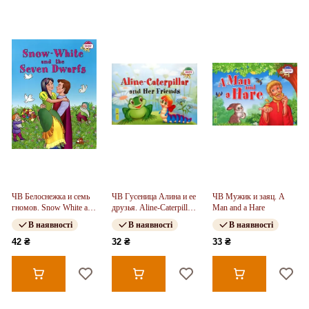
ЧВ Белоснежка и семь
ЧВ Гусеница Алина и ее
ЧВ Мужик и заяц. A
гномов. Snow White and
друзья. Aline-Caterpillar
Man and a Hare
the Seven Dwarfs
and Her Friends
В наявності
В наявності
В наявності
42 ₴
32 ₴
33 ₴