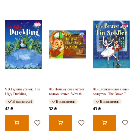
ЧВ Гадкий утенок. The
ЧВ Почему сова летает
ЧВ Стойкий оловянный
Ugly Duckling
только ночью. Why the
солдатик. The Brave Tin
owl flies only by night
Soldier
В наявності
В наявності
В наявності
42 ₴
32 ₴
43 ₴