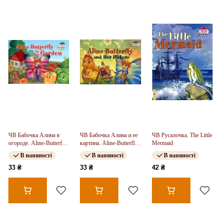
ЧВ Бабочка Алина в
ЧВ Бабочка Алина и ее
ЧВ Русалочка. The Little
огороде. Aline-Butterfly
картина. Aline-Butterfly
Mermaid
in the Garden
and Her Picture
В наявності
В наявності
В наявності
33 ₴
33 ₴
42 ₴