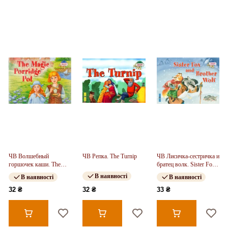
ЧВ Волшебный
ЧВ Репка. The Turnip
ЧВ Лисичка-сестричка и
горшочек каши. The
братец волк. Sister Fox
Magic Porridge Pot
and Brother Wolf
В наявності
В наявності
В наявності
32 ₴
32 ₴
33 ₴