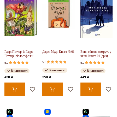
Гаррі Поттер 1: Гаррі
Джуді Муді. Книга № 01
Вони обидва помруть у
Поттер і Філософський
кінці. Книга 01 (зріз)
камінь
5.0
5.0
5.0
В наявності
В наявності
В наявності
420 ₴
250 ₴
449 ₴