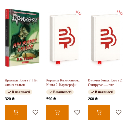
Дрижаки. Книга 7. Ніч
Корделія Капелюшник.
Вулична банда. Книга 2.
живих ляльок
Книга 2. Картографи
Схитрував — вже
майже переміг!
В наявності
В наявності
В наявності
320 ₴
590 ₴
260 ₴