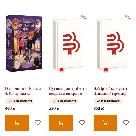
Опівнічні коти. Книжка
Путівник для підлітків з
Найгірший клас у світі.
4. Кіт-привид із
подолання вигорання
Цілковитий гармидер!
Бейкерлу
В наявності
В наявності
В наявності
400 ₴
320 ₴
250 ₴