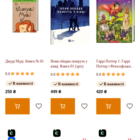
Джуді Муді. Книга № 01
Вони обидва помруть у
Гаррі Поттер 1: Гаррі
кінці. Книга 01 (зріз)
Поттер і Філософський
камінь
5.0
5.0
5.0
В наявності
В наявності
В наявності
250 ₴
449 ₴
420 ₴