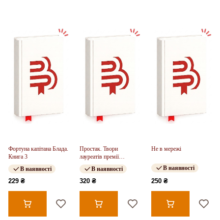
Фортуна капітана Блада.
Простак. Твори
Не в мережі
Книга 3
лауреатів премії
Андерсена (у)(320)
В наявності
В наявності
В наявності
229 ₴
320 ₴
250 ₴