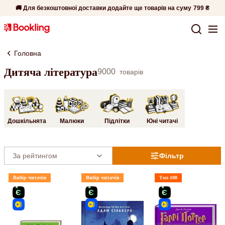
🚚 Для безкоштовної доставки додайте ще товарів на суму
799 ₴
Головна
Дитяча література
9000
товарів
Дошкільнята
Малюки
Підлітки
Юні читачі
Фільтр
Вибір читачів
Вибір читачів
Топ-100