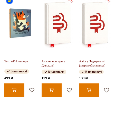
Тато мій Петлюра
Алісині пригоди у
Аліса у Задзеркаллі
Дивокраї
(тверда обкладинка)
В наявності
В наявності
В наявності
499 ₴
129 ₴
139 ₴