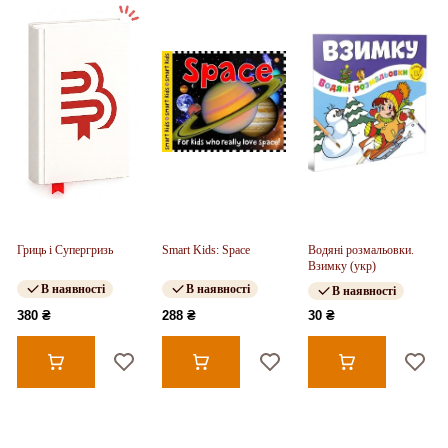
Гриць і Супергризь
Smart Kids: Space
Водяні розмальовки.
Взимку (укр)
В наявності
В наявності
В наявності
380 ₴
288 ₴
30 ₴