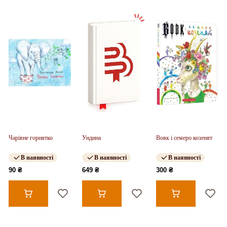
Чарівне горнятко
Ундина
Вовк і семеро козенят
В наявності
В наявності
В наявності
90 ₴
649 ₴
300 ₴