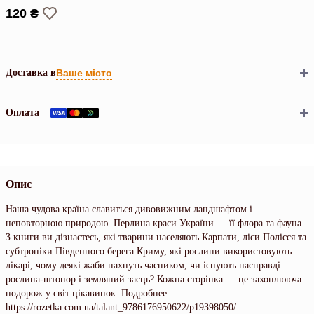
120 ₴
Доставка в
Ваше місто
Оплата
Опис
Наша чудова країна славиться дивовижним ландшафтом і
неповторною природою. Перлина краси України — її флора та фауна.
З книги ви дізнаєтесь, які тварини населяють Карпати, ліси Полісся та
субтропіки Південного берега Криму, які рослини використовують
лікарі, чому деякі жаби пахнуть часником, чи існують насправді
рослина-штопор і земляний заєць? Кожна сторінка — це захоплююча
подорож у світ цікавинок. Подробнее:
https://rozetka.com.ua/talant_9786176950622/p19398050/