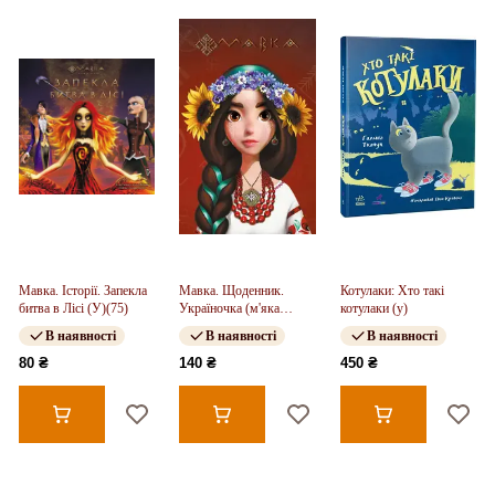
Мавка. Історії. Запекла
Мавка. Щоденник.
Котулаки: Хто такі
битва в Лісі (У)(75)
Україночка (м'яка
котулаки (у)
обкладинка) (У)(140)
В наявності
В наявності
В наявності
80 ₴
140 ₴
450 ₴