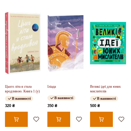
Цього літа я стала
Іліада
Великі ідеї для юних
вродливою. Книга 1 (у)
мислителів
В наявності
В наявності
В наявності
320 ₴
350 ₴
500 ₴