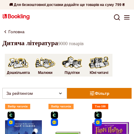
🚚 Для безкоштовної доставки додайте ще товарів на суму
799 ₴
Головна
Дитяча література
9000 товарів
Дошкільнята
Малюки
Підлітки
Юні читачі
За рейтингом
Фільтр
Вибір читачів
Вибір читачів
Топ-100