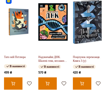
Тато мій Петлюра
Надзвичайні ДНК.
Поцілунок переможця.
Шалені гени, незламні
Книга 3 (у)
кодони, верткі
В наявності
В наявності
В наявності
хромосоми НШ (у)
499 ₴
570 ₴
420 ₴