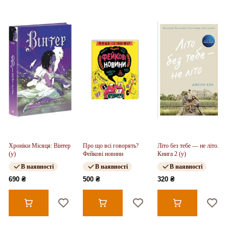
Хроніки Місяця: Вінтер
Про що всі говорять?
Літо без тебе — не літо.
(у)
Фейкові новини
Книга 2 (у)
В наявності
В наявності
В наявності
690 ₴
500 ₴
320 ₴