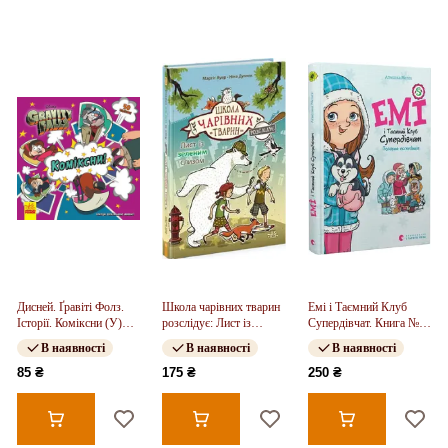
Дисней. Ґравіті Фолз.
Школа чарівних тварин
Емі і Таємний Клуб
Історії. Коміксни (У)
розслідує: Лист із
Супердівчат. Книга №
(75)
зеленим слизом. Книга
10. Полярна експедиція
В наявності
В наявності
В наявності
1 (у)
85 ₴
175 ₴
250 ₴