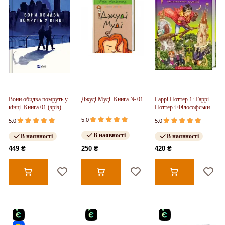
Вони обидва помруть у
Джуді Муді. Книга № 01
Гаррі Поттер 1: Гаррі
кінці. Книга 01 (зріз)
Поттер і Філософський
камінь
5.0
5.0
5.0
В наявності
В наявності
В наявності
449 ₴
250 ₴
420 ₴