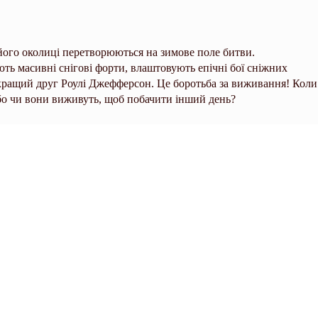
 його околиці перетворюються на зимове поле битви.
ть масивні снігові форти, влаштовують епічні бої сніжних
айкращий друг Роулі Джефферсон. Це боротьба за виживання! Коли
 Або чи вони виживуть, щоб побачити інший день?