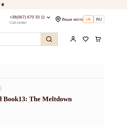
 ₴
+38(067) 670 33 11
Ваше місто
UK
RU
Call-center
d Book13: The Meltdown