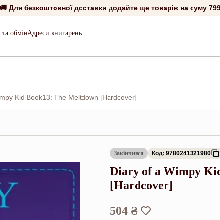
🚚 Для безкоштовної доставки додайте ще товарів на суму
799
 та обмін
Адреси книгарень
impy Kid Book13: The Meltdown [Hardcover]
Закінчився
Код: 9780241321980
Diary of a Wimpy Ki
[Hardcover]
504 ₴