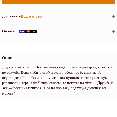
Доставка в
Ваше місто
Оплата
Опис
Дружити — круто! І Зук, маленька відьмочка з характером, прекрасно
це розуміє. Вона любить своїх друзів і обожнює їх тішити. То
перетворить їхніх батьків на маленьких цуциків, то зготує вишуканий
равликовий торт із жаб’ячим слизом, то покатає на мітлі… Дружба із
Зук — постійна пригода. Хіба не про таку подругу-відьмочку всі
мріють?