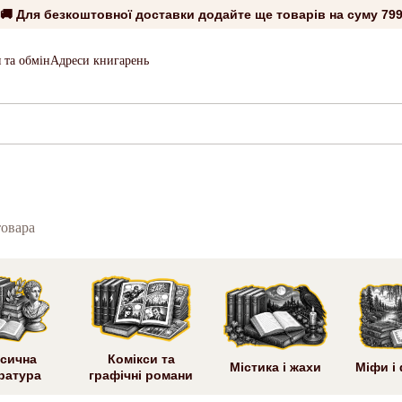
🚚 Для безкоштовної доставки додайте ще товарів на суму
799
 та обмін
Адреси книгарень
товара
сична
Комікси та
Містика і жахи
Міфи і
ратура
графічні романи