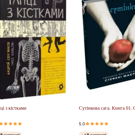
ці з кістками
Сутінкова сага. Книга 01.
5.0