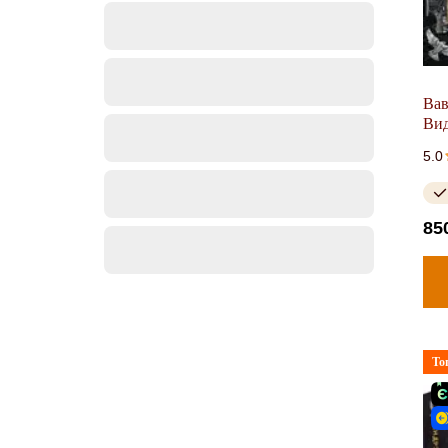
Вав
Вид
5.0
85
То