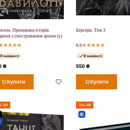
илон. Прихована історія.
Берсерк. Том 3
ання з ілюстрованим зрізом (у)
5.0
В наявності
В наявності
0 ₴
550 ₴
Купити
Купити
п-100
Топ-100