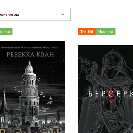
рейтингом
винки
Топ-100
Новинки