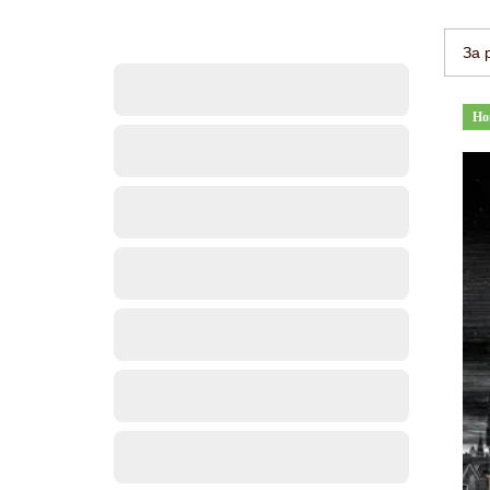
За 
Но