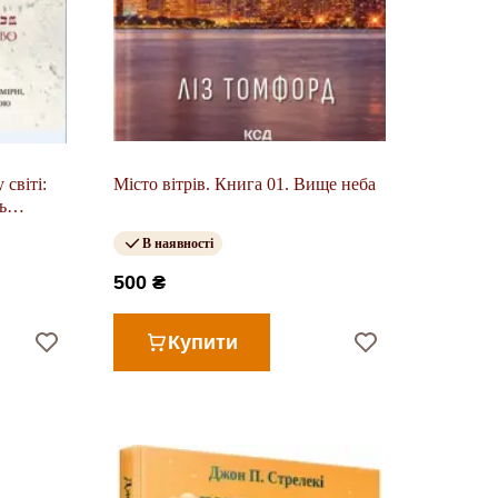
 світі:
Місто вітрів. Книга 01. Вище неба
ь
В наявності
500 ₴
Купити