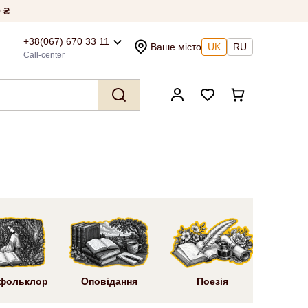
 ₴
+38(067) 670 33 11
Ваше місто
UK
RU
Call-center
Ром
 фольклор
Оповідання
Поезія
літ