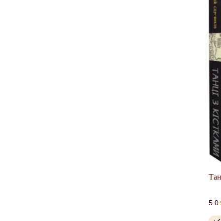
Тан
5.0