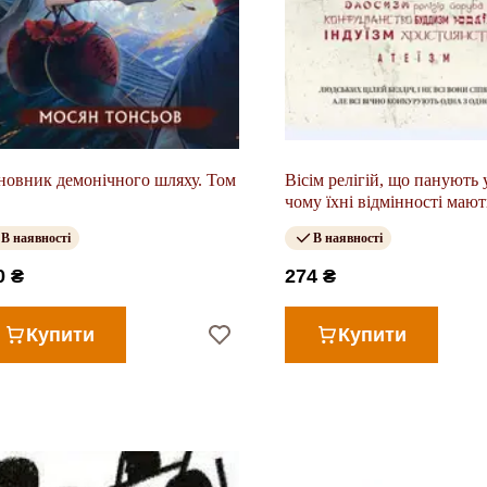
новник демонічного шляху. Том
Вісім релігій, що панують у
чому їхні відмінності мают
значення
В наявності
В наявності
0 ₴
274 ₴
Купити
Купити