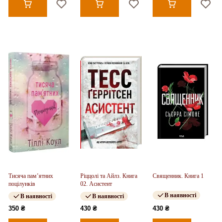
Тисяча пам’ятних
Ріццолі та Айлз. Книга
Священник. Книга 1
поцілунків
02. Асистент
В наявності
В наявності
В наявності
350 ₴
430 ₴
430 ₴