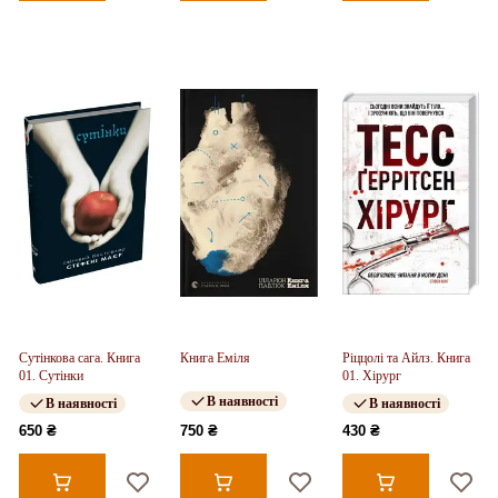
Сутінкова сага. Книга
Книга Еміля
Ріццолі та Айлз. Книга
01. Сутінки
01. Хірург
В наявності
В наявності
В наявності
650 ₴
750 ₴
430 ₴