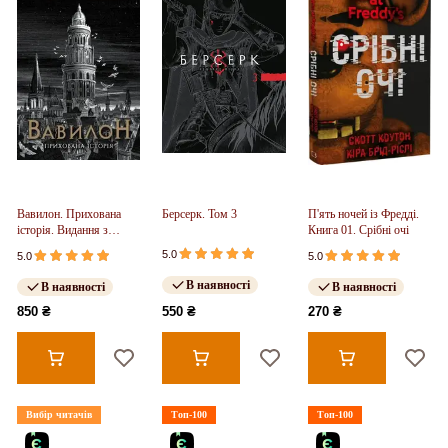
Вавилон. Прихована
Берсерк. Том 3
П'ять ночей із Фредді.
історія. Видання з
Книга 01. Срібні очі
ілюстрованим зрізом
5.0
5.0
5.0
(у)
В наявності
В наявності
В наявності
850 ₴
550 ₴
270 ₴
Вибір читачів
Топ-100
Топ-100