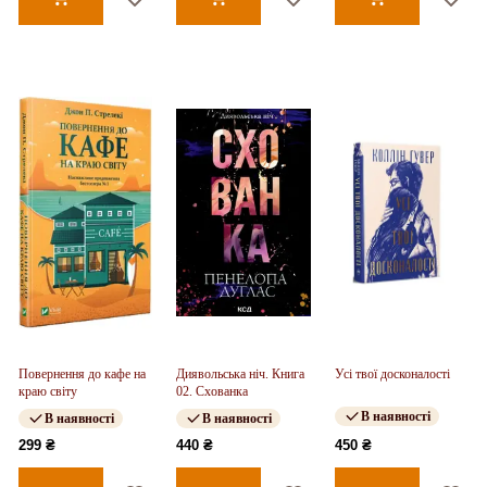
Повернення до кафе на
Диявольська ніч. Книга
Усі твої досконалості
краю світу
02. Схованка
В наявності
В наявності
В наявності
299 ₴
440 ₴
450 ₴