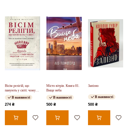
Вісім релігій, що
Місто вітрів. Книга 01.
Запізно
панують у світі: чому
Вище неба
їхні відмінності мають
В наявності
В наявності
В наявності
значення
274 ₴
500 ₴
500 ₴