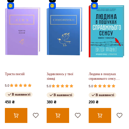
Триста поезій
Задивляюсь у твої
Людина в пошуках
зіниці
справжнього сенсу.
Психолог у концтаборі
5.0
5.0
5.0
В наявності
В наявності
В наявності
450 ₴
380 ₴
200 ₴