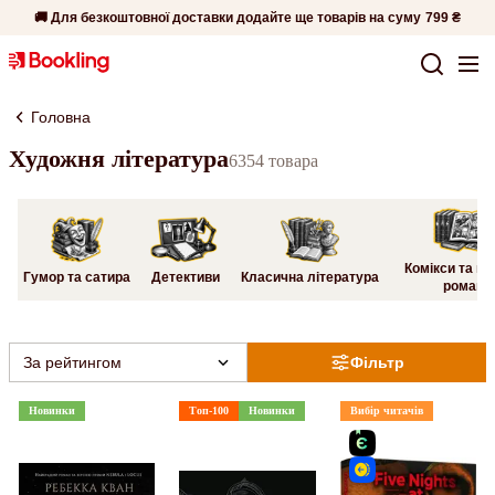
🚚 Для безкоштовної доставки додайте ще товарів на суму
799 ₴
Головна
Художня література
6354 товара
Комікси та гр
Гумор та сатира
Детективи
Класична література
романи
За рейтингом
Фільтр
Новинки
Топ-100
Новинки
Вибір читачів