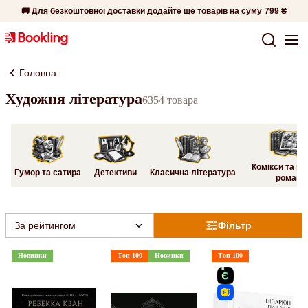
🚚 Для безкоштовної доставки додайте ще товарів на суму
799 ₴
Головна
Художня література
6354 товара
Комікси та гр
Гумор та сатира
Детективи
Класична література
романи
За рейтингом
Фільтр
Новинки
Топ-100
Новинки
Топ-100