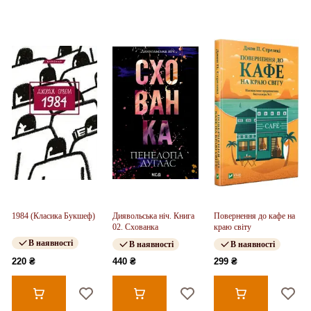
1984 (Класика Букшеф)
Диявольська ніч. Книга
Повернення до кафе на
02. Схованка
краю світу
В наявності
В наявності
В наявності
220 ₴
440 ₴
299 ₴