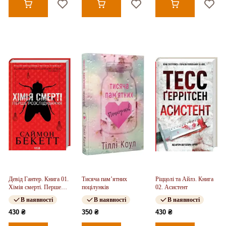
Девід Гантер. Книга 01.
Тисяча пам’ятних
Ріццолі та Айлз. Книга
Хімія смерті. Перше
поцілунків
02. Асистент
розслідування
В наявності
В наявності
В наявності
430 ₴
350 ₴
430 ₴