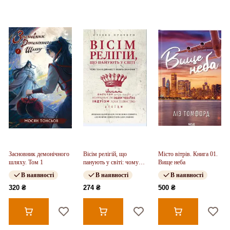
Засновник демонічного
Вісім релігій, що
Місто вітрів. Книга 01.
шляху. Том 1
панують у світі: чому
Вище неба
їхні відмінності мають
В наявності
В наявності
В наявності
значення
320 ₴
274 ₴
500 ₴