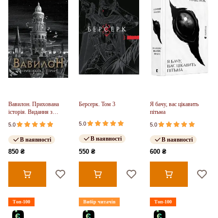
Вавилон. Прихована
Берсерк. Том 3
Я бачу, вас цікавить
історія. Видання з
пітьма
ілюстрованим зрізом
5.0
5.0
5.0
(у)
В наявності
В наявності
В наявності
850 ₴
550 ₴
600 ₴
Топ-100
Вибір читачів
Топ-100