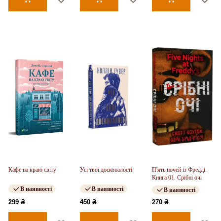
Кафе на краю світу
Усі твої досконалості
П'ять ночей із Фредді.
Книга 01. Срібні очі
В наявності
В наявності
В наявності
299 ₴
450 ₴
270 ₴