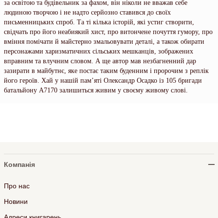
за освітою та будівельник за фахом, він ніколи не вважав себе
людиною творчою і не надто серйозно ставився до своїх
письменницьких спроб. Та ті кілька історій, які устиг створити,
свідчать про його неабиякий хист, про витончене почуття гумору, про
вміння помічати й майстерно змальовувати деталі, а також обирати
персонажами харизматичних сільських мешканців, зображених
вправним та влучним словом. А ще автор мав незбагненний дар
зазирати в майбутнє, яке постає таким буденним і пророчим з реплік
його героїв. Хай у нашій пам’яті Олександр Осадко із 105 бригади
батальйону А7170 залишиться живим у своєму живому слові.
Компанія
Про нас
Новини
Адреси книгарень