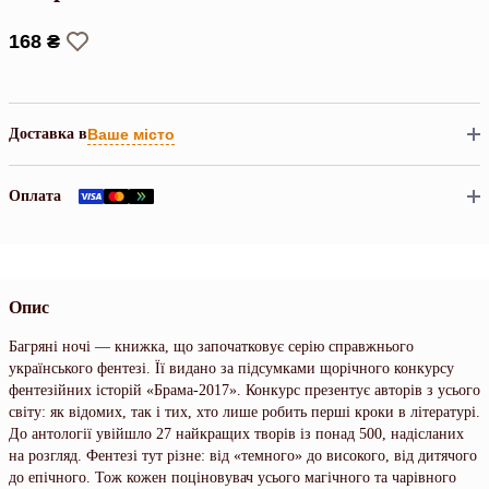
168 ₴
Доставка в
Ваше місто
Оплата
Опис
Багряні ночі — книжка, що започатковує серію справжнього
українського фентезі. Її видано за підсумками щорічного конкурсу
фентезійних історій «Брама-2017». Конкурс презентує авторів з усього
світу: як відомих, так і тих, хто лише робить перші кроки в літературі.
До антології увійшло 27 найкращих творів із понад 500, надісланих
на розгляд. Фентезі тут різне: від «темного» до високого, від дитячого
до епічного. Тож кожен поціновувач усього магічного та чарівного