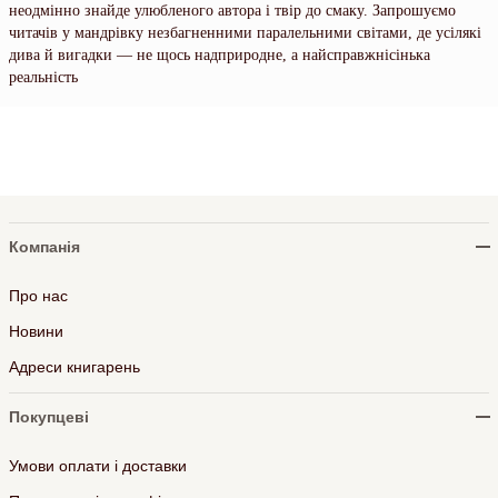
неодмінно знайде улюбленого автора і твір до смаку. Запрошуємо
читачів у мандрівку незбагненними паралельними світами, де усілякі
дива й вигадки — не щось надприродне, а найсправжнісінька
реальність
Компанія
Про нас
Новини
Адреси книгарень
Покупцеві
Умови оплати і доставки