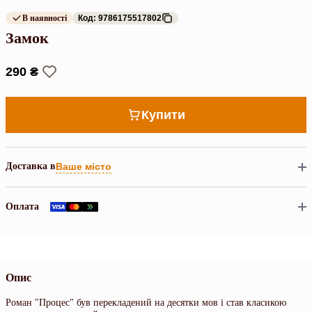
В наявності
Код: 9786175517802
Замок
290 ₴
Купити
Доставка в
Ваше місто
Оплата
Опис
Роман "Процес" був перекладений на десятки мов і став класикою