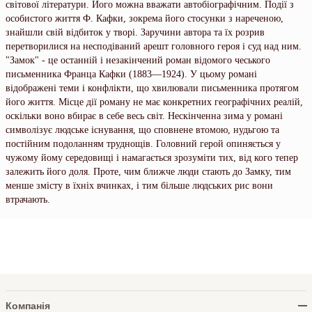
світової літератури. Його можна вважати автобіографічним. Події з
особистого життя Ф. Кафки, зокрема його стосунки з нареченою,
знайшли свій відбиток у творі. Заручини автора та їх розрив
перетворилися на несподіваний арешт головного героя і суд над ним.
"Замок" - це останній і незакінчений роман відомого чеського
письменника Франца Кафки (1883—1924). У цьому романі
відображені теми і конфлікти, що хвилювали письменника протягом
його життя. Місце дії роману не має конкретних географічних реалій,
оскільки воно вбирає в себе весь світ. Нескінченна зима у романі
символізує людське існування, що сповнене втомою, нудьгою та
постійним подоланням труднощів. Головний герой опиняється у
чужому йому середовищі і намагається зрозуміти тих, від кого тепер
залежить його доля. Проте, чим ближче люди стають до Замку, тим
менше змісту в їхніх вчинках, і тим більше людських рис вони
втрачають.
Компанія