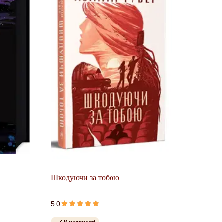
.
Шкодуючи за тобою
5.0