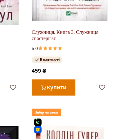
Служниця. Книга 3. Служниця
спостерігає
5.0
В наявності
459 ₴
Купити
Вибір читачів