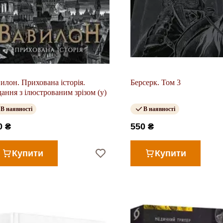
илон. Прихована історія.
Берсерк. Том 3
ання з ілюстрованим зрізом (у)
В наявності
В наявності
0 ₴
550 ₴
Купити
Купити