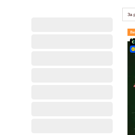
За 
Ви