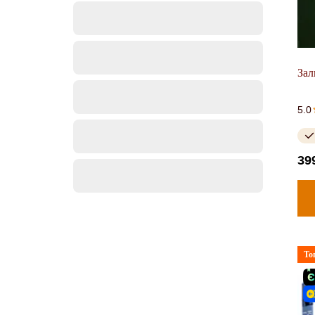
Зал
5.0
39
То