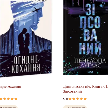
дне кохання
Диявольська ніч. Книга 01
Зіпсований
5.0