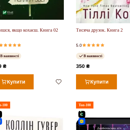
ишся, якщо кохаєш. Книга 02
Тисяча друзок. Книга 2
5.0
В наявності
В наявності
9 ₴
350 ₴
Купити
Купити
п-100
Топ-100