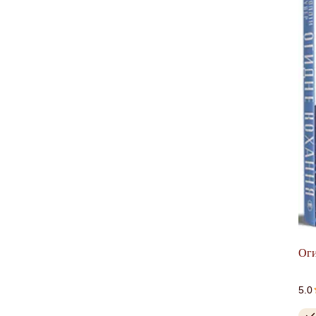
Оги
5.0