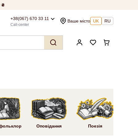
 ₴
+38(067) 670 33 11
Ваше місто
UK
RU
Call-center
Ром
 фольклор
Оповідання
Поезія
літ