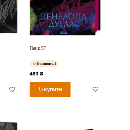
Панк 57
В наявності
460 ₴
Купити