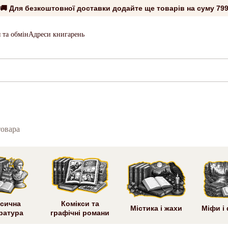
🚚 Для безкоштовної доставки додайте ще товарів на суму
799
 та обмін
Адреси книгарень
товара
сична
Комікси та
Містика і жахи
Міфи і
ратура
графічні романи