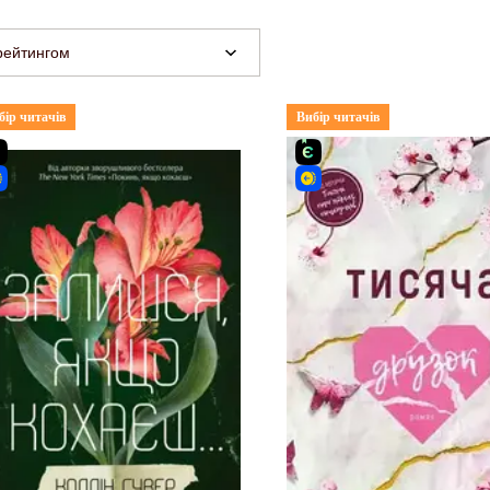
рейтингом
бір читачів
Вибір читачів