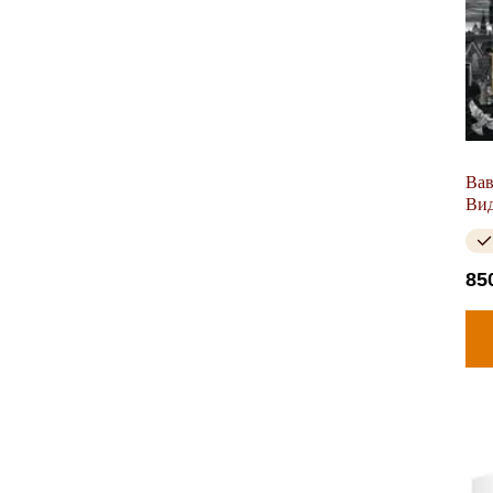
Вав
Вид
85