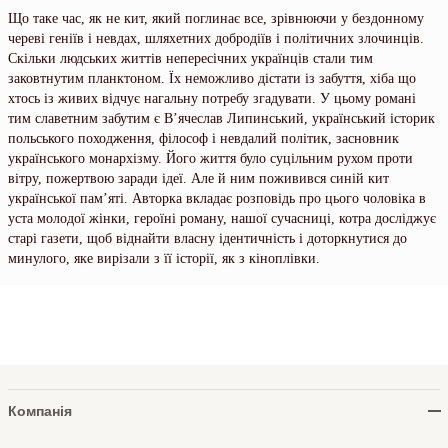
Що таке час, як не кит, який поглинає все, зрівнюючи у бездонному
череві геніїв і невдах, шляхетних добродіїв і політичних злочинців.
Скільки людських життів непересічних українців стали тим
заковтнутим планктоном. Їх неможливо дістати із забуття, хіба що
хтось із живих відчує нагальну потребу згадувати. У цьому романі
тим славетним забутим є В’ячеслав Липинський, український історик
польського походження, філософ і невдалий політик, засновник
українського монархізму. Його життя було суцільним рухом проти
вітру, пожертвою заради ідеї. Але й ним поживився синій кит
української пам’яті. Авторка вкладає розповідь про цього чоловіка в
уста молодої жінки, героїні роману, нашої сучасниці, котра досліджує
старі газети, щоб віднайти власну ідентичність і доторкнутися до
минулого, яке вирізали з її історії, як з кіноплівки.
Компанія