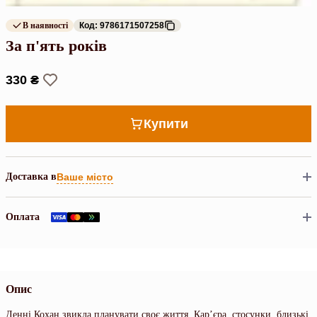
В наявності
Код: 9786171507258
За п'ять років
330 ₴
Купити
Доставка в
Ваше місто
Оплата
Опис
Денні Кохан звикла планувати своє життя. Кар’єра, стосунки, близькі