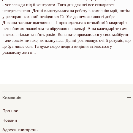
- усе завжди під її контролем. Того дня для неї все складалося
неперевершено. Денні влаштувалася на роботу в компанію мрії, потім
у ресторані коханий освідчився їй. Усе до неможливості добре.
Дівчина засинає щасливою... І прокидається в незнайомій квартирі з
незнайомим чоловіком та обручкою на пальці. А на календарі те саме
число… тільки за п’ять років. Вона наче провалилася у своє майбутнє
- але зовсім не таке, як планувала. Денні розплющує очі й розуміє, що
це був лише сон. Та дуже скоро дещо з видіння втілюється у
реальному житті...
Компанія
Про нас
Новини
Адреси книгарень