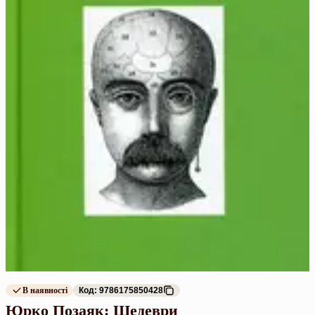
В наявності
Код: 9786175850428
Юрко Позаяк: Шедеври