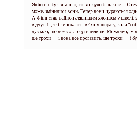
Якби він був зі мною, то все було б інакше… Оте
може, змінилися вони. Тепер вони цураються одне
А Фінн став найпопулярнішим хлопцем у школі, з
відчуттів, які виникають в Отем щоразу, коли їх
думкою, що все могло бути інакше. Можливо, їм вс
ще трохи — і вона все проґавить, ще трохи — і б