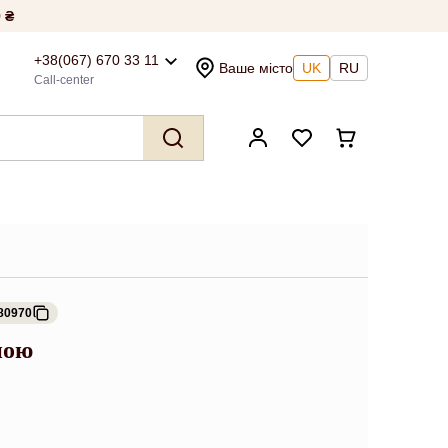
 ₴
+38(067) 670 33 11
Ваше місто
UK
RU
Call-center
80970
ною