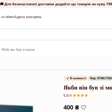
🚚 Для безкоштовної доставки додайте ще товарів на суму
799
 та обмін
Адреси книгарень
Якби він був зі мною
В наявності
Код: 97861782
Якби він був зі м
5.0
400 ₴