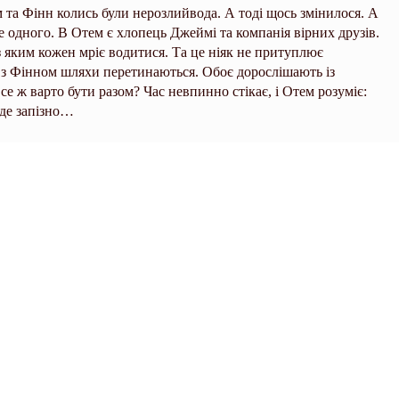
м та Фінн колись були нерозлийвода. А тоді щось змінилося. А
 одного. В Отем є хлопець Джеймі та компанія вірних друзів.
 яким кожен мріє водитися. Та це ніяк не притуплює
ні з Фінном шляхи перетинаються. Обоє дорослішають із
е ж варто бути разом? Час невпинно стікає, і Отем розуміє:
уде запізно…