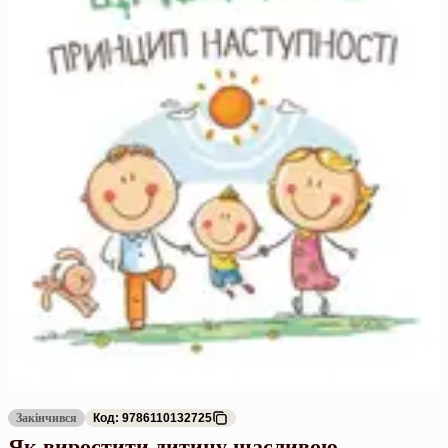
Закінчився
Код: 9786110132725
Як виростити дитину щасливою.