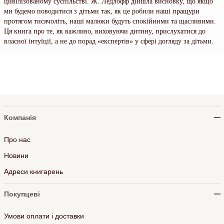
цивілізованому суспільстві. Ж. Ледлофф дійшла висновку, що якщо
ми будемо поводитися з дітьми так, як це робили наші пращури
протягом тисячоліть, наші малюки будуть спокійними та щасливими.
Ця книга про те, як важливо, виховуючи дитину, прислухатися до
власної інтуїції, а не до порад «експертів» у сфері догляду за дітьми.
Компанія
Про нас
Новини
Адреси книгарень
Покупцеві
Умови оплати і доставки