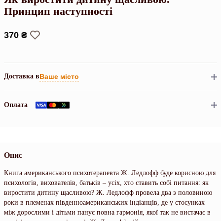
Принцип наступності
370 ₴
Доставка в
Ваше місто
Оплата
Опис
Книга американського психотерапевта Ж. Ледлофф буде корисною для
психологів, вихователів, батьків – усіх, хто ставить собі питання: як
виростити дитину щасливою? Ж. Ледлофф провела два з половиною
роки в племенах південноамериканських індіанців, де у стосунках
між дорослими і дітьми панує повна гармонія, якої так не вистачає в