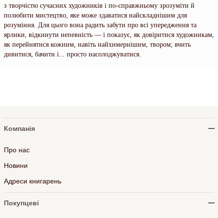
з творчістю сучасних художників і по-справжньому зрозуміти й
полюбити мистецтво, яке може здаватися найскладнішим для
розуміння. Для цього вона радить забути про всі упередження та
ярлики, відкинути непевність — і показує, як довіритися художникам,
як перейнятися кожним, навіть найхимернішим, твором; вчить
дивитися, бачити і... просто насолоджуватися.
Компанія
Про нас
Новини
Адреси книгарень
Покупцеві