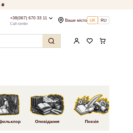
 ₴
+38(067) 670 33 11
Ваше місто
UK
RU
Call-center
Ром
 фольклор
Оповідання
Поезія
літ