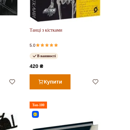
Танці з кістками
5.0
В наявності
420 ₴
Купити
Топ-100