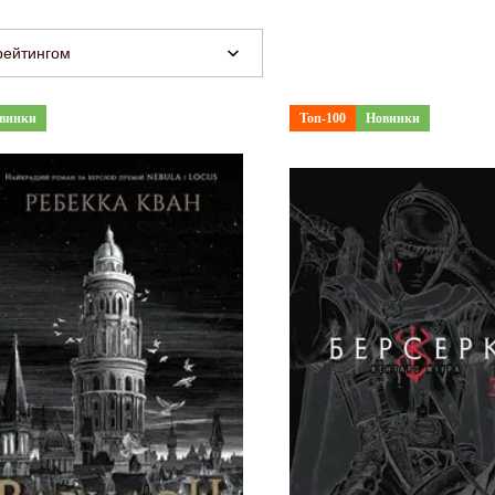
рейтингом
винки
Топ-100
Новинки