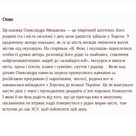
Опис
Ця книжка Олександра Меньшова — це піврічний життєпис його
родини (та і міста загалом) з дня, коли рашисти зайшли у Херсон. У
щоденнику автора показано, як за ці шість місяців змінилося життя
містян під окупацією. На сторінках «Я, Фокс і окупація» переплелися
особисті думки автора, розповіді його рідні та знайомих, ставлення
найрізноманітніших людей до «асвабадітєлєй», екскурси в минуле
міста, проза і поезія, плани і сумніви, смуток і радощі… Коли над
дітьми Олександра нависла загроза примусового навчання за
російською програмою (і наративами, звісно), родина все ж
наважилася виїжджати з Херсона до вільної України. Це їм коштувало
шести днів у черзі і проходження двадцяти п’яти ворожих блокпостів.
І якою б не була радість від того, що ця пригода вже в минулому,
письменник не втрачає надії повернутися у рідне мирне місто, тож
вступив до лав ЗСУ, щоб наблизити цей день.