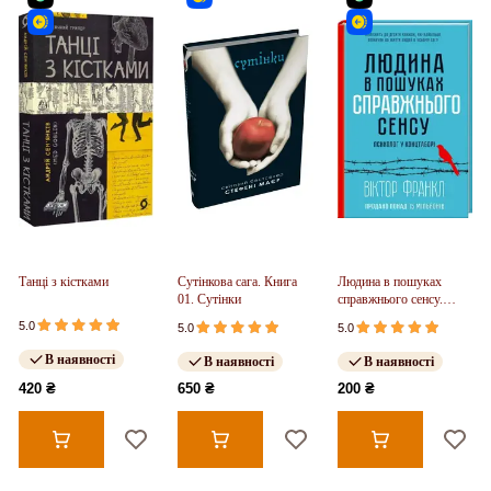
Танці з кістками
Сутінкова сага. Книга
Людина в пошуках
01. Сутінки
справжнього сенсу.
Психолог у концтаборі
5.0
5.0
5.0
В наявності
В наявності
В наявності
420 ₴
650 ₴
200 ₴