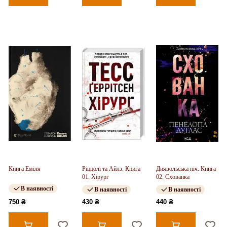
Книга Еміля
Ріццолі та Айлз. Книга
Диявольська ніч. Книга
01. Хірург
02. Схованка
В наявності
В наявності
В наявності
750 ₴
430 ₴
440 ₴