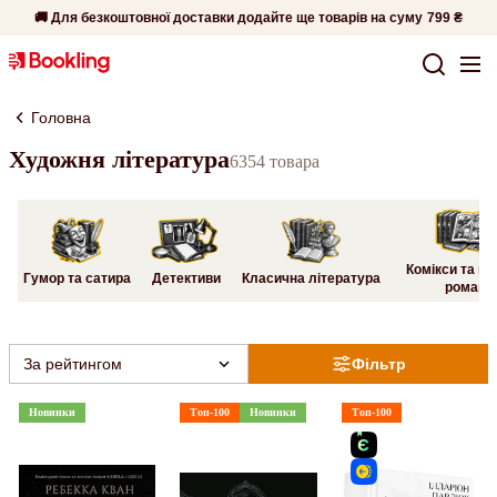
🚚 Для безкоштовної доставки додайте ще товарів на суму
799 ₴
Головна
Художня література
6354 товара
Комікси та гр
Гумор та сатира
Детективи
Класична література
романи
За рейтингом
Фільтр
Новинки
Топ-100
Новинки
Топ-100