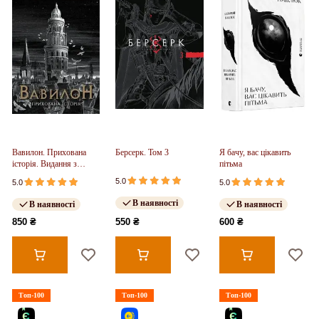
Вавилон. Прихована
Берсерк. Том 3
Я бачу, вас цікавить
історія. Видання з
пітьма
ілюстрованим зрізом
5.0
5.0
5.0
(у)
В наявності
В наявності
В наявності
850 ₴
550 ₴
600 ₴
Топ-100
Топ-100
Топ-100