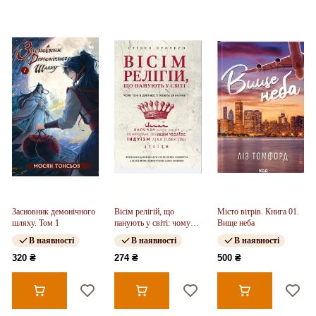
Засновник демонічного
Вісім релігій, що
Місто вітрів. Книга 01.
шляху. Том 1
панують у світі: чому
Вище неба
їхні відмінності мають
В наявності
В наявності
В наявності
значення
320 ₴
274 ₴
500 ₴