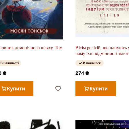
новник демонічного шляху. Том
Вісім релігій, що панують у
чому їхні відмінності мают
значення
В наявності
В наявності
0 ₴
274 ₴
Купити
Купити