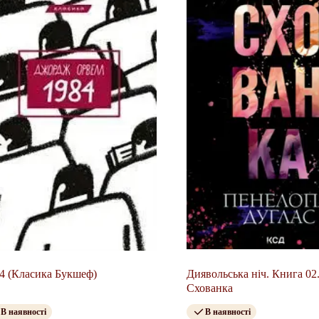
4 (Класика Букшеф)
Диявольська ніч. Книга 02
Схованка
В наявності
В наявності