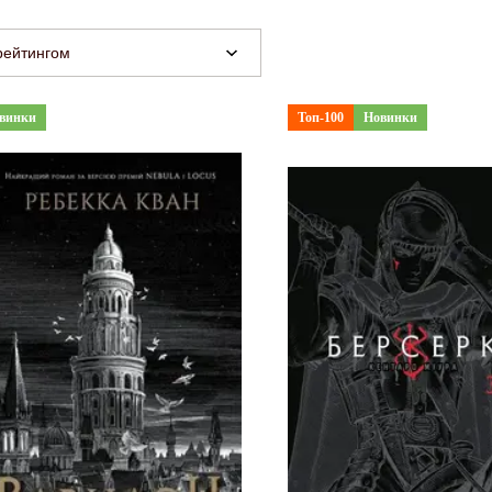
рейтингом
винки
Топ-100
Новинки