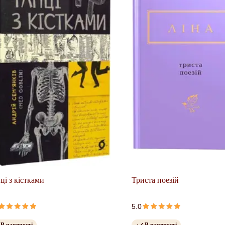
ці з кістками
Триста поезій
5.0