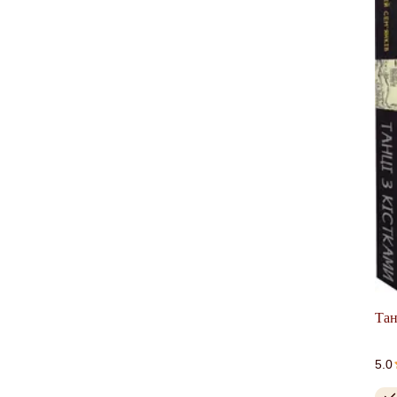
Тан
5.0