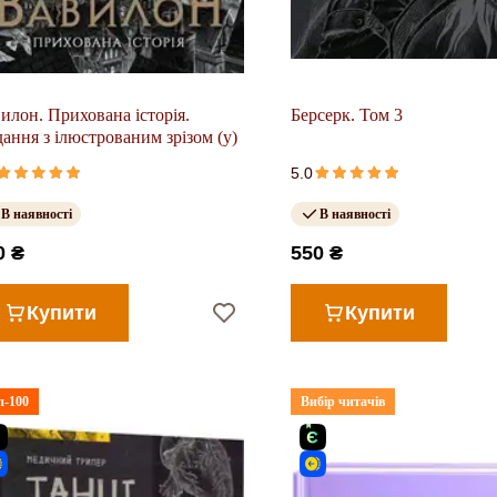
илон. Прихована історія.
Берсерк. Том 3
ання з ілюстрованим зрізом (у)
5.0
В наявності
В наявності
0 ₴
550 ₴
Купити
Купити
п-100
Вибір читачів