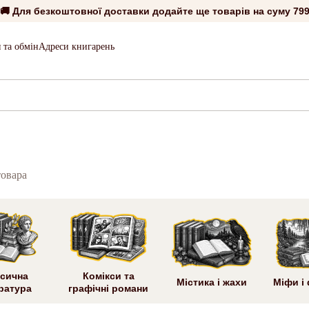
🚚 Для безкоштовної доставки додайте ще товарів на суму
799
 та обмін
Адреси книгарень
товара
сична
Комікси та
Містика і жахи
Міфи і
ратура
графічні романи