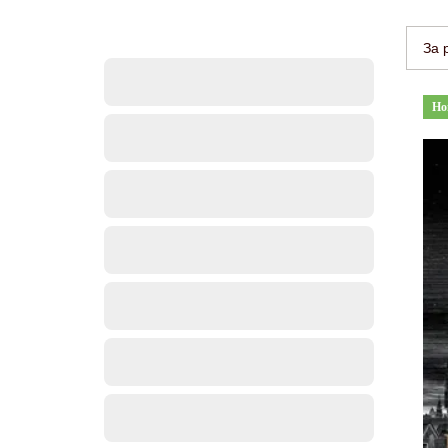
За 
Но