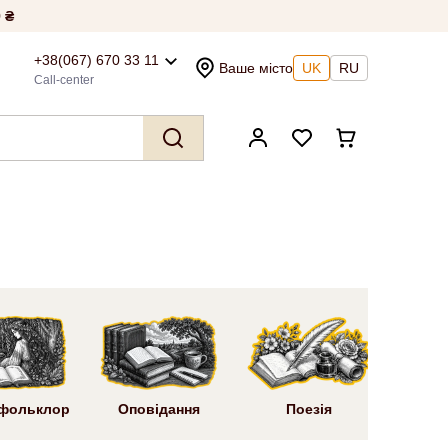
 ₴
+38(067) 670 33 11
Ваше місто
UK
RU
Call-center
Ром
 фольклор
Оповідання
Поезія
літ