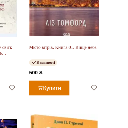
 світі:
Місто вітрів. Книга 01. Вище неба
ь
В наявності
500 ₴
Купити