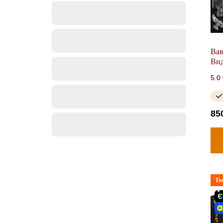
Вав
Вид
5.0
85
То