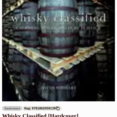
Закінчився
Код: 9781862059139
Whisky Classified [Hardcover]