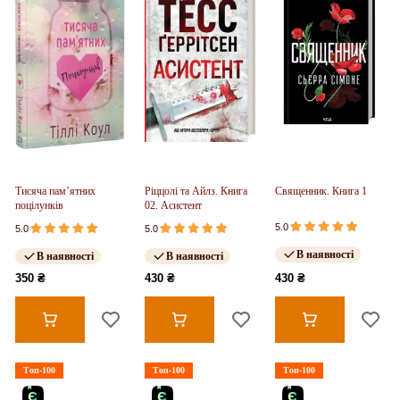
Тисяча пам’ятних
Ріццолі та Айлз. Книга
Священник. Книга 1
поцілунків
02. Асистент
5.0
5.0
5.0
В наявності
В наявності
В наявності
350 ₴
430 ₴
430 ₴
Топ-100
Топ-100
Топ-100