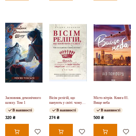
Засновник демонічного
Вісім релігій, що
Місто вітрів. Книга 01.
шляху. Том 1
панують у світі: чому
Вище неба
їхні відмінності мають
В наявності
В наявності
В наявності
значення
320 ₴
274 ₴
500 ₴