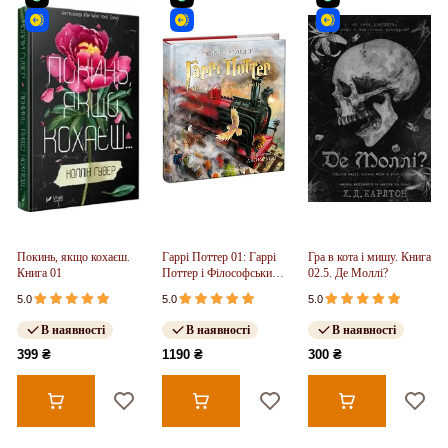
Покинь, якщо кохаєш.
Гаррі Поттер 01: Гаррі
Гра в кота і мишу. Книга
Книга 01
Поттер і Філософський
02.5. Де Моллі?
Камінь.
5.0
5.0
5.0
ІЛЮСТРОВАНЕ
ВИДАННЯ
В наявності
В наявності
В наявності
399 ₴
1190 ₴
300 ₴