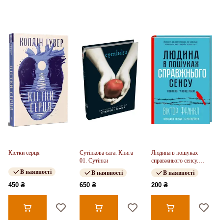
Кістки серця
Сутінкова сага. Книга
Людина в пошуках
01. Сутінки
справжнього сенсу.
Психолог у концтаборі
В наявності
В наявності
В наявності
450 ₴
650 ₴
200 ₴