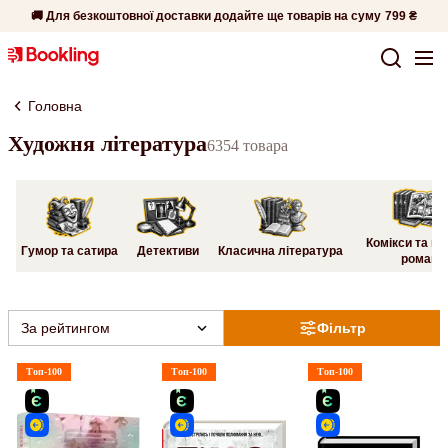
🚚 Для безкоштовної доставки додайте ще товарів на суму
799 ₴
Головна
Художня література
6354 товара
Комікси та гр
Гумор та сатира
Детективи
Класична література
романи
За рейтингом
Фільтр
Топ-100
Топ-100
Топ-100