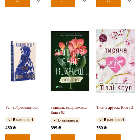
Усі твої досконалості
Залишся, якщо кохаєш.
Тисяча друзок. Книга 2
Книга 02
В наявності
В наявності
В наявності
450 ₴
399 ₴
350 ₴