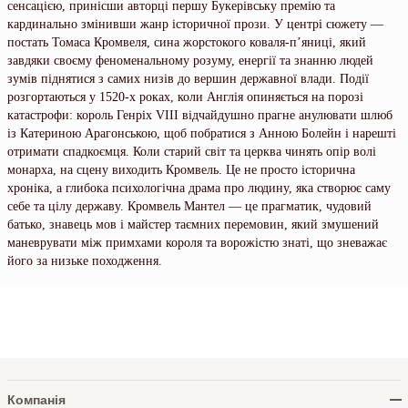
сенсацією, принісши авторці першу Букерівську премію та
кардинально змінивши жанр історичної прози. У центрі сюжету —
постать Томаса Кромвеля, сина жорстокого коваля-п’яниці, який
завдяки своєму феноменальному розуму, енергії та знанню людей
зумів піднятися з самих низів до вершин державної влади. Події
розгортаються у 1520-х роках, коли Англія опиняється на порозі
катастрофи: король Генріх VIII відчайдушно прагне анулювати шлюб
із Катериною Арагонською, щоб побратися з Анною Болейн і нарешті
отримати спадкоємця. Коли старий світ та церква чинять опір волі
монарха, на сцену виходить Кромвель. Це не просто історична
хроніка, а глибока психологічна драма про людину, яка створює саму
себе та цілу державу. Кромвель Мантел — це прагматик, чудовий
батько, знавець мов і майстер таємних перемовин, який змушений
маневрувати між примхами короля та ворожістю знаті, що зневажає
його за низьке походження.
Компанія