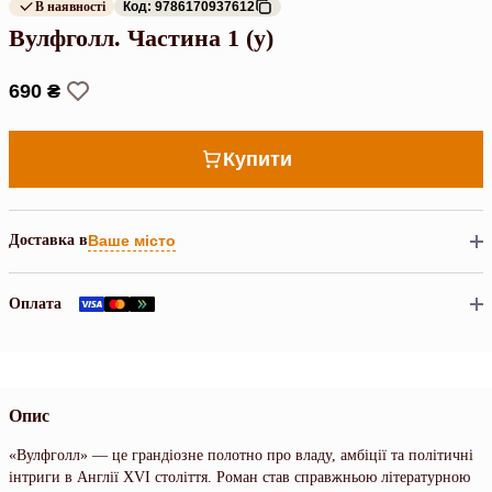
В наявності
Код: 9786170937612
Вулфголл. Частина 1 (у)
690 ₴
Купити
Доставка в
Ваше місто
Оплата
Опис
«Вулфголл» — це грандіозне полотно про владу, амбіції та політичні
інтриги в Англії XVI століття. Роман став справжньою літературною