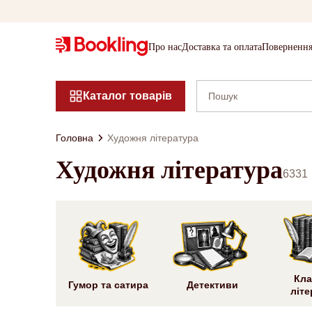
Про нас
Доставка та оплата
Повернення
Каталог товарів
Головна
Художня література
Художня література
6331
Кла
Гумор та сатира
Детективи
літе