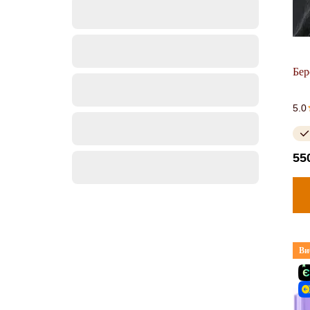
Бер
5.0
55
Ви