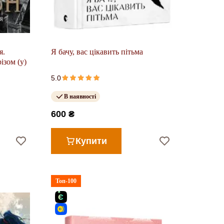
я.
Я бачу, вас цікавить пітьма
ізом (у)
5.0
В наявності
600 ₴
Купити
Топ-100