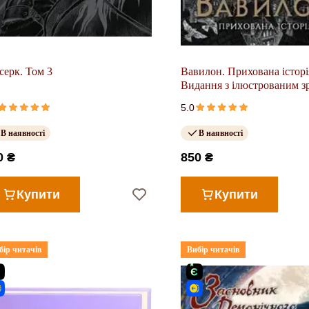
серк. Том 3
Вавилон. Прихована історі
Видання з ілюстрованим зр
5.0
В наявності
В наявності
0 ₴
850 ₴
Купити
Купити
бір читачів
Вибір читачів