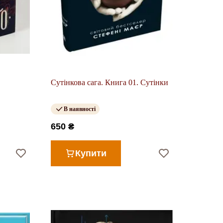
Сутінкова сага. Книга 01. Сутінки
В наявності
650 ₴
Купити