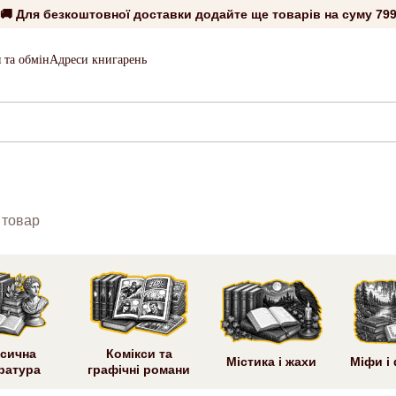
🚚 Для безкоштовної доставки додайте ще товарів на суму
799
 та обмін
Адреси книгарень
товар
сична
Комікси та
Містика і жахи
Міфи і
ратура
графічні романи