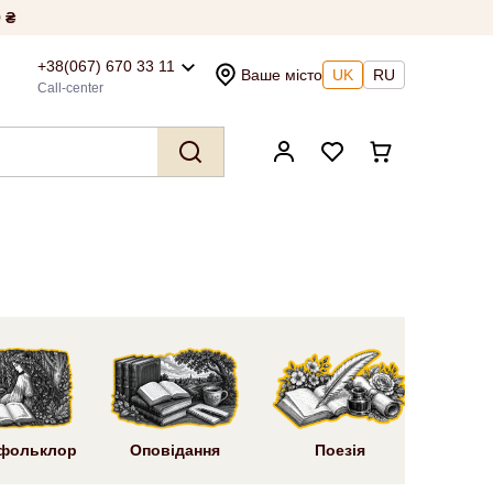
 ₴
+38(067) 670 33 11
Ваше місто
UK
RU
Call-center
Ром
 фольклор
Оповідання
Поезія
літ