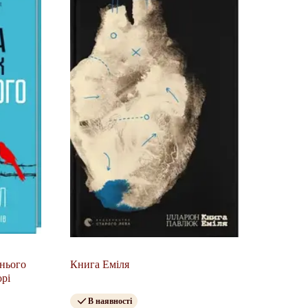
нього
Книга Еміля
орі
В наявності