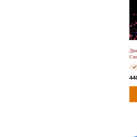
Дия
Схо
44