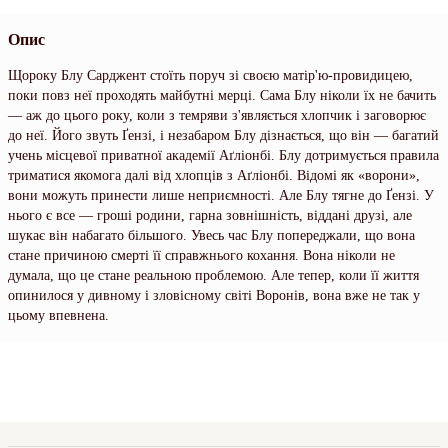
Опис
Щороку Блу Сарджент стоїть поруч зі своєю матір'ю-провидицею,
поки повз неї проходять майбутні мерці. Сама Блу ніколи їх не бачить
— аж до цього року, коли з темряви з'являється хлопчик і заговорює
до неї. Його звуть Ґензі, і незабаром Блу дізнається, що він — багатий
учень місцевої приватної академії Аґліонбі. Блу дотримується правила
триматися якомога далі від хлопців з Аґліонбі. Відомі як «ворони»,
вони можуть принести лише неприємності. Але Блу тягне до Ґензі. У
нього є все — гроші родини, гарна зовнішність, віддані друзі, але
шукає він набагато більшого. Увесь час Блу попереджали, що вона
стане причиною смерті її справжнього кохання. Вона ніколи не
думала, що це стане реальною проблемою. Але тепер, коли її життя
опинилося у дивному і зловісному світі Воронів, вона вже не так у
цьому впевнена.