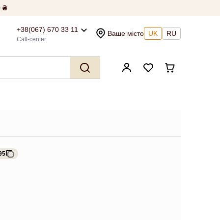
 ₴
+38(067) 670 33 11
Ваше місто
UK
RU
Call-center
95