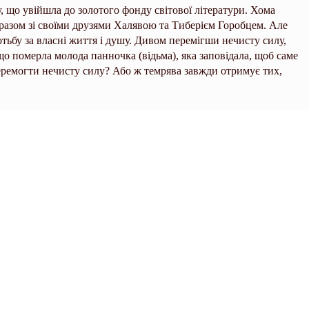
у, що увійшла до золотого фонду світової літератури. Хома
и разом зі своїми друзями Халявою та Тиберієм Горобцем. Але
тьбу за власні життя і душу. Дивом перемігши нечисту силу,
 що померла молода панночка (відьма), яка заповідала, щоб саме
перемогти нечисту силу? Або ж темрява завжди отримує тих,