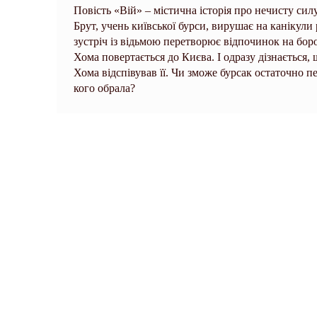
Повість «Вій» – містична історія про нечисту сил
Брут, учень київської бурси, вирушає на канікул
зустріч із відьмою перетворює відпочинок на боро
Хома повертається до Києва. І одразу дізнається,
Хома відспівував її. Чи зможе бурсак остаточно 
кого обрала?