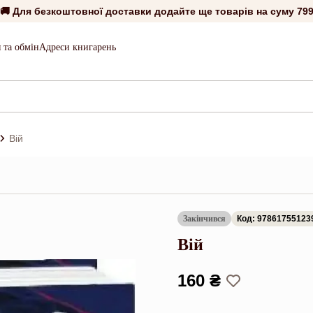
🚚 Для безкоштовної доставки додайте ще товарів на суму
799
 та обмін
Адреси книгарень
Вій
Закінчився
Код: 97861755123
Вій
160 ₴