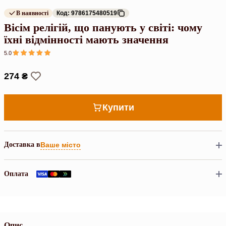
В наявності
Код: 9786175480519
Вісім релігій, що панують у світі: чому
їхні відмінності мають значення
5.0
274 ₴
Купити
Доставка в
Ваше місто
Оплата
Опис