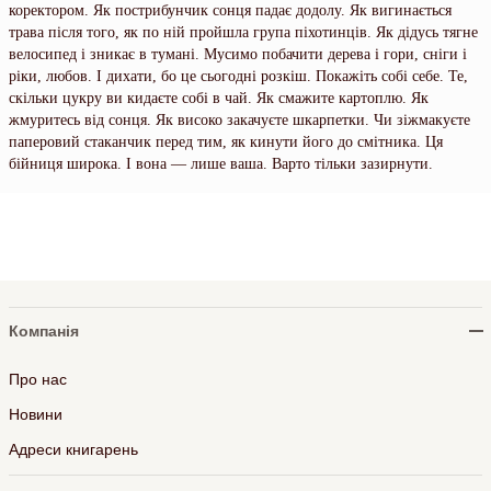
коректором. Як пострибунчик сонця падає додолу. Як вигинається
трава після того, як по ній пройшла група піхотинців. Як дідусь тягне
велосипед і зникає в тумані. Мусимо побачити дерева і гори, сніги і
ріки, любов. І дихати, бо це сьогодні розкіш. Покажіть собі себе. Те,
скільки цукру ви кидаєте собі в чай. Як смажите картоплю. Як
жмуритесь від сонця. Як високо закачуєте шкарпетки. Чи зіжмакуєте
паперовий стаканчик перед тим, як кинути його до смітника. Ця
бійниця широка. І вона — лише ваша. Варто тільки зазирнути.
Компанія
Про нас
Новини
Адреси книгарень