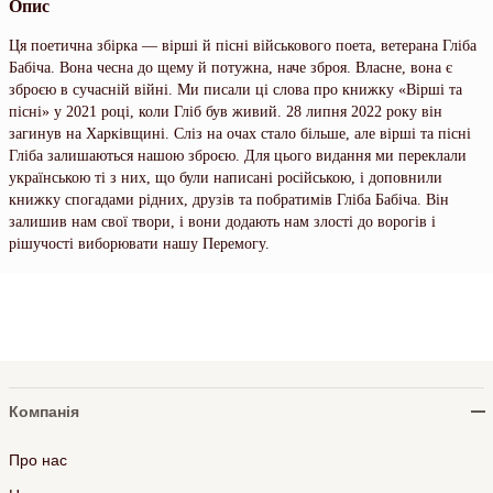
Опис
Ця поетична збірка — вірші й пісні військового поета, ветерана Гліба
Бабіча. Вона чесна до щему й потужна, наче зброя. Власне, вона є
зброєю в сучасній війні. Ми писали ці слова про книжку «Вірші та
пісні» у 2021 році, коли Гліб був живий. 28 липня 2022 року він
загинув на Харківщині. Сліз на очах стало більше, але вірші та пісні
Гліба залишаються нашою зброєю. Для цього видання ми переклали
українською ті з них, що були написані російською, і доповнили
книжку спогадами рідних, друзів та побратимів Гліба Бабіча. Він
залишив нам свої твори, і вони додають нам злості до ворогів і
рішучості виборювати нашу Перемогу.
Компанія
Про нас