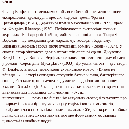
Опис
Франц Верфель — німецькомовний австрійський письменник, поет-
експресіоніст, драматург і прозаїк. Лауреат премії Франца
Ґрільпарцера (1926), Державної премії Чехословаччини (1927), премії
ім. Фрідріха Шиллера (1930). Публікувався в експресіоністських
журналах «Білі аркуші» і «Дія», майстер воєнної лірики. Твори Ф.
Верфеля — це поєднання ідей марксизму, теософії і буддизму.
Визнання Верфель здобув після публікації роману «Верді» (1924). У
сюжеті автор зіштовхує двох антагоністів оперної сцени: Джузеппе
Верді і Ріхарда Вагнера. Верфель звертався і до теми геноциду вірмен
у романі «Сорок днів Муса-Дага» (1933). До уваги читача — два твори
Ф. Верфеля, вперше перекладені українською мовою. «Винен не
вбивця…» — історія складних стосунків батька й сина, багаторівнева
сповідь без каяття, яка змушує задуматися над вічними питаннями
взаємин батьків і дітей та над тим, наскільки важливими є враження
дитинства для подальшої долі людини. «Зустріч
випускників» — роман на більш ніж актуальну сьогодні тематику: про
природу і витоки булінгу як явища у соціумі юних гімназистів,
наслідком якого стають кілька зламаних доль. Обидва твори — глибоко
психологічні і змушують задуматися про формування моральних
цінностей звичайних людей.