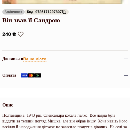
Закінчився
Код: 9786171297807
Він звав її Сандрою
240 ₴
Доставка в
Ваше місто
Оплата
Опис
Полтавщина, 1943 рік. Олександра кохала палко. Все ладна була
віддати за теплий погляд Мишка, але він обрав іншу. Хоча навіть його
весілля й народження діточок не загасило почуттів дівочих. На селі за