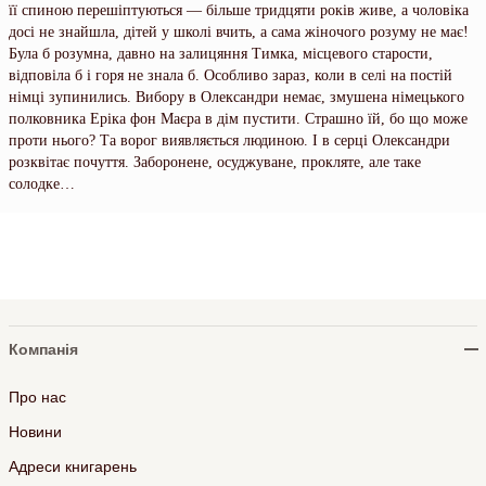
її спиною перешіптуються — більше тридцяти років живе, а чоловіка
досі не знайшла, дітей у школі вчить, а сама жіночого розуму не має!
Була б розумна, давно на залицяння Тимка, місцевого старости,
відповіла б і горя не знала б. Особливо зараз, коли в селі на постій
німці зупинились. Вибору в Олександри немає, змушена німецького
полковника Еріка фон Маєра в дім пустити. Страшно їй, бо що може
проти нього? Та ворог виявляється людиною. І в серці Олександри
розквітає почуття. Заборонене, осуджуване, прокляте, але таке
солодке…
Компанія
Про нас
Новини
Адреси книгарень