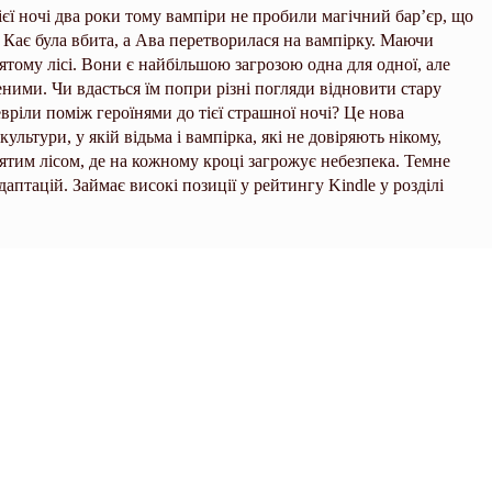
ї ночі два роки тому вампіри не пробили магічний бар’єр, що
ти Кає була вбита, а Ава перетворилася на вампірку. Маючи
тому лісі. Вони є найбільшою загрозою одна для одної, але
ими. Чи вдасться їм попри різні погляди відновити стару
вріли поміж героїнями до тієї страшної ночі? Це нова
ультури, у якій відьма і вампірка, які не довіряють нікому,
ятим лісом, де на кожному кроці загрожує небезпека. Темне
аптацій. Займає високі позиції у рейтингу Kindle у розділі