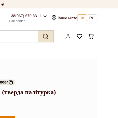
 ₴
+38(067) 670 33 11
Ваше місто
UK
RU
Call-center
99064
 (тверда палітурка)