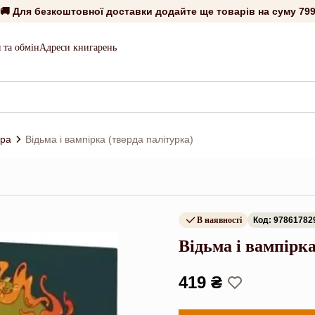
🚚 Для безкоштовної доставки додайте ще товарів на суму
799
 та обмін
Адреси книгарень
ура
Відьма і вампірка (тверда палітурка)
В наявності
Код: 97861782
Відьма і вампірка
419 ₴