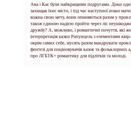
Ава і Кає були найкращими подругами. Доки одніє
захищав їхнє місто, і під час наступної атаки ма
кожна свою мету, вони опиняються разом у прокля
також єдиною надією пройти через ліс неушкоджен
дружбу? А, можливо, і романтичні почуття, які же
інтерпретація казки Рапунцель з елементами квір-к
окрім самих себе, мусять разом мандрувати прокл
фентезі для поціновувачів казок та фольклорних ад
про ЛГБТК+ романтику для підлітків та молоді.