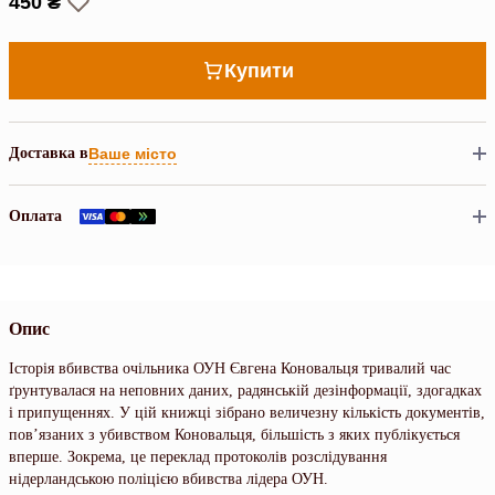
450 ₴
Купити
Доставка в
Ваше місто
Оплата
Опис
Історія вбивства очільника ОУН Євгена Коновальця тривалий час
ґрунтувалася на неповних даних, радянській дезінформації, здогадках
і припущеннях. У цій книжці зібрано величезну кількість документів,
пов’язаних з убивством Коновальця, більшість з яких публікується
вперше. Зокрема, це переклад протоколів розслідування
нідерландською поліцією вбивства лідера ОУН.